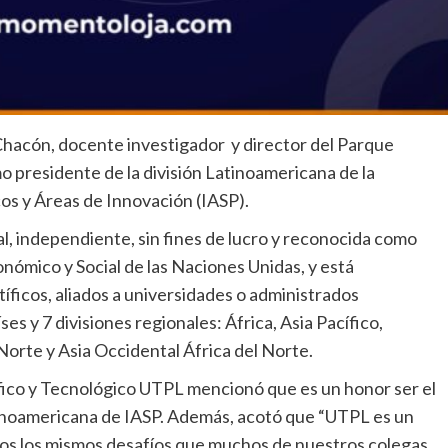
 Chacón, docente investigador y director del Parque
 presidente de la división Latinoamericana de la
os y Áreas de Innovación (IASP).
, independiente, sin fines de lucro y reconocida como
nómico y Social de las Naciones Unidas, y está
ficos, aliados a universidades o administrados
 y 7 divisiones regionales: África, Asia Pacífico,
Norte y Asia Occidental África del Norte.
ífico y Tecnológico UTPL mencionó que es un honor ser el
atinoamericana de IASP. Además, acotó que “UTPL es un
os los mismos desafíos que muchos de nuestros colegas