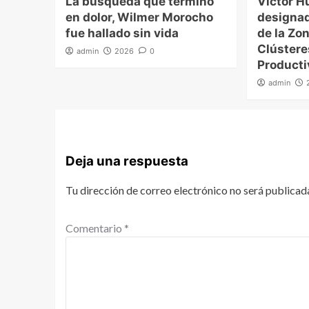
La búsqueda que terminó
Víctor H
en dolor, Wilmer Morocho
designad
fue hallado sin vida
de la Zon
Clúster
admin
2026
0
Producti
admin
Deja una respuesta
Tu dirección de correo electrónico no será publicad
Comentario
*