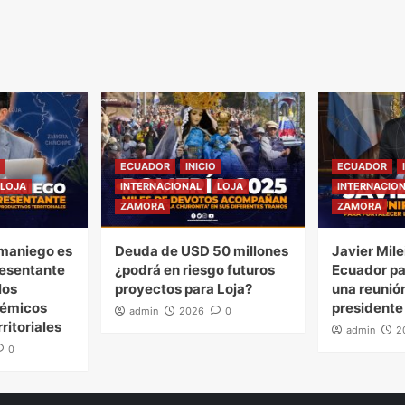
ECUADOR
INICIO
ECUADOR
LOJA
INTERNACIONAL
LOJA
INTERNACIO
ZAMORA
ZAMORA
maniego es
Deuda de USD 50 millones
Javier Mile
esentante
¿podrá en riesgo futuros
Ecuador pa
los
proyectos para Loja?
una reunión
démicos
presidente
admin
2026
0
ritoriales
admin
2
0