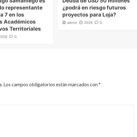
ugo Samaniego es
Deuda de USD 50 millones
o representante
¿podrá en riesgo futuros
a 7 en los
proyectos para Loja?
es Académicos
admin
2026
0
vos Territoriales
2026
0
a.
Los campos obligatorios están marcados con
*