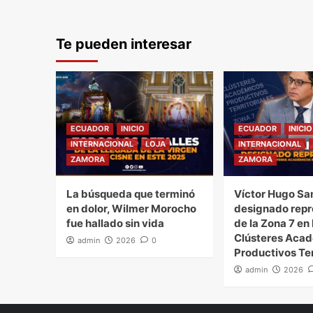
Te pueden interesar
ECUADOR
INICIO
ECUADOR
INICIO
INTERNACIONAL
LOJA
INTERNACIONAL
ZAMORA
ZAMORA
La búsqueda que terminó
Víctor Hugo Sa
en dolor, Wilmer Morocho
designado repr
fue hallado sin vida
de la Zona 7 en 
Clústeres Aca
admin
2026
0
Productivos Ter
admin
2026