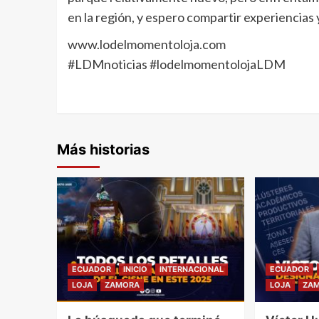
en la región, y espero compartir experiencias y
www.lodelmomentoloja.com
#LDMnoticias #lodelmomentolojaLDM
Más historias
ECUADOR
INICIO
INTERNACIONAL
ECUADOR
LOJA
ZAMORA
LOJA
ZA