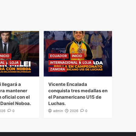
INICIO
ECUADOR
INICIO
NAL
LOJA
INTERNACIONAL
LOJA
ZAMORA
i llegará a
Vicente Encalada
ra mantener
conquista tres medallas en
 oficial con el
el Panamericano U15 de
 Daniel Noboa.
Luchas.
026
0
admin
2026
0