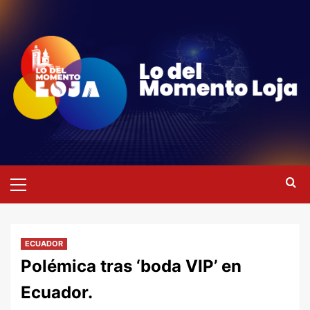
Saltar
al
contenido
Menú
primario
ECUADOR
Polémica tras ‘boda VIP’ en
Ecuador.