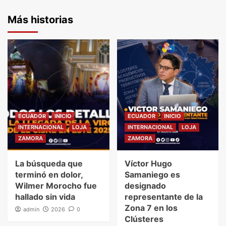
Más historias
ECUADOR
INICIO
ECUADOR
INICIO
INTERNACIONAL
LOJA
INTERNACIONAL
LOJA
ZAMORA
ZAMORA
La búsqueda que
Víctor Hugo
terminó en dolor,
Samaniego es
Wilmer Morocho fue
designado
hallado sin vida
representante de la
Zona 7 en los
admin
2026
0
Clústeres