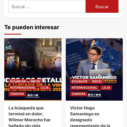
Buscar:
Te pueden interesar
ECUADOR
INICIO
ECUADOR
INICIO
INTERNACIONAL
LOJA
INTERNACIONAL
LOJA
ZAMORA
ZAMORA
La búsqueda que
Víctor Hugo
terminó en dolor,
Samaniego es
Wilmer Morocho fue
designado
hallado sin vida
representante de la