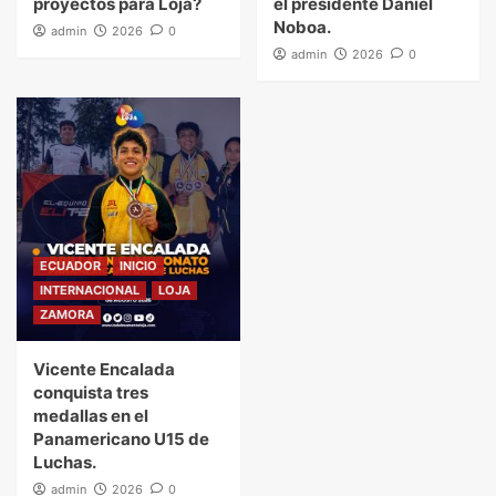
proyectos para Loja?
el presidente Daniel
Noboa.
admin
2026
0
admin
2026
0
ECUADOR
INICIO
INTERNACIONAL
LOJA
ZAMORA
Vicente Encalada
conquista tres
medallas en el
Panamericano U15 de
Luchas.
admin
2026
0