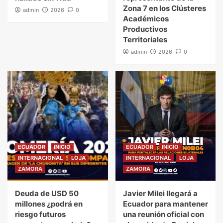
Zona 7 en los Clústeres
admin
2026
0
Académicos
Productivos
Territoriales
admin
2026
0
ECUADOR
INICIO
ECUADOR
INICIO
INTERNACIONAL
LOJA
INTERNACIONAL
LOJA
ZAMORA
ZAMORA
Deuda de USD 50
Javier Milei llegará a
millones ¿podrá en
Ecuador para mantener
riesgo futuros
una reunión oficial con