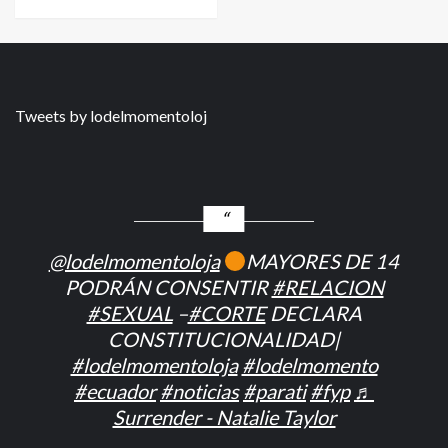
Tweets by lodelmomentoloj
@lodelmomentoloja
MAYORES DE 14
PODRÁN CONSENTIR
#RELACION
#SEXUAL
–
#CORTE
DECLARA
CONSTITUCIONALIDAD|
#lodelmomentoloja
#lodelmomento
#ecuador
#noticias
#parati
#fyp
♬
Surrender - Natalie Taylor