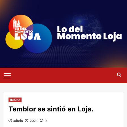
Saltar
al
contenido
Menú
primario
INICIO
Temblor se sintió en Loja.
admin
2021
0