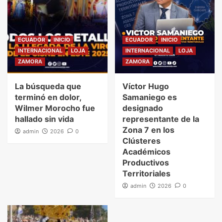
ECUADOR
INICIO
ECUADOR
INICIO
INTERNACIONAL
LOJA
INTERNACIONAL
LOJA
ZAMORA
ZAMORA
La búsqueda que
Víctor Hugo
terminó en dolor,
Samaniego es
Wilmer Morocho fue
designado
hallado sin vida
representante de la
Zona 7 en los
admin
2026
0
Clústeres
Académicos
Productivos
Territoriales
admin
2026
0