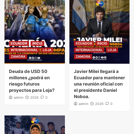
ECUADOR
INICIO
ECUADOR
INICIO
INTERNACIONAL
LOJA
INTERNACIONAL
LOJA
ZAMORA
ZAMORA
Deuda de USD 50
Javier Milei llegará a
millones ¿podrá en
Ecuador para mantener
riesgo futuros
una reunión oficial con
proyectos para Loja?
el presidente Daniel
Noboa.
admin
2026
0
admin
2026
0