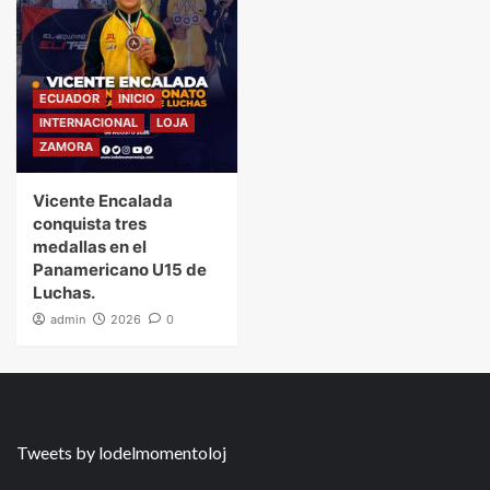
ECUADOR
INICIO
INTERNACIONAL
LOJA
ZAMORA
Vicente Encalada
conquista tres
medallas en el
Panamericano U15 de
Luchas.
admin
2026
0
Tweets by lodelmomentoloj