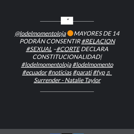
@lodelmomentoloja
MAYORES DE 14
PODRÁN CONSENTIR
#RELACION
#SEXUAL
–
#CORTE
DECLARA
CONSTITUCIONALIDAD|
#lodelmomentoloja
#lodelmomento
#ecuador
#noticias
#parati
#fyp
♬
Surrender - Natalie Taylor