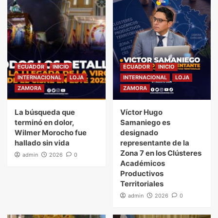
ECUADOR
INICIO
ECUADOR
INICIO
INTERNACIONAL
LOJA
INTERNACIONAL
LOJA
ZAMORA
ZAMORA
La búsqueda que
Víctor Hugo
terminó en dolor,
Samaniego es
Wilmer Morocho fue
designado
hallado sin vida
representante de la
Zona 7 en los Clústeres
admin
2026
0
Académicos
Productivos
Territoriales
admin
2026
0