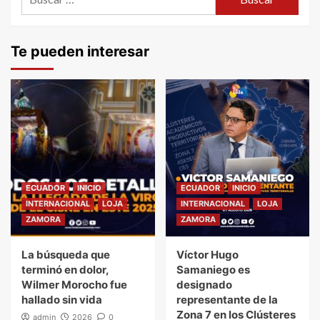
Te pueden interesar
ECUADOR
INICIO
ECUADOR
INICIO
INTERNACIONAL
LOJA
INTERNACIONAL
LOJA
ZAMORA
ZAMORA
La búsqueda que
Víctor Hugo
terminó en dolor,
Samaniego es
Wilmer Morocho fue
designado
hallado sin vida
representante de la
Zona 7 en los Clústeres
admin
2026
0