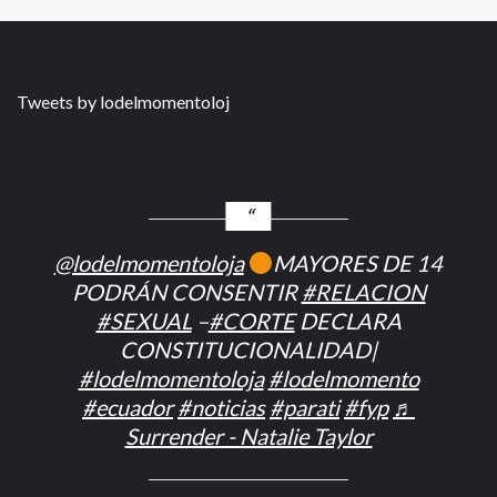
Tweets by lodelmomentoloj
@lodelmomentoloja
MAYORES DE 14
PODRÁN CONSENTIR
#RELACION
#SEXUAL
–
#CORTE
DECLARA
CONSTITUCIONALIDAD|
#lodelmomentoloja
#lodelmomento
#ecuador
#noticias
#parati
#fyp
♬
Surrender - Natalie Taylor