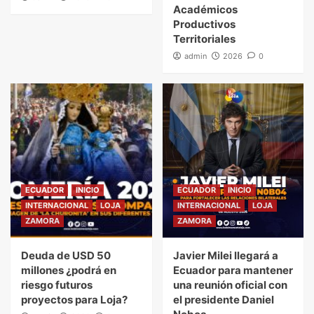
Académicos
Productivos
Territoriales
admin
2026
0
ECUADOR
INICIO
ECUADOR
INICIO
INTERNACIONAL
LOJA
INTERNACIONAL
LOJA
ZAMORA
ZAMORA
Deuda de USD 50
Javier Milei llegará a
millones ¿podrá en
Ecuador para mantener
riesgo futuros
una reunión oficial con
proyectos para Loja?
el presidente Daniel