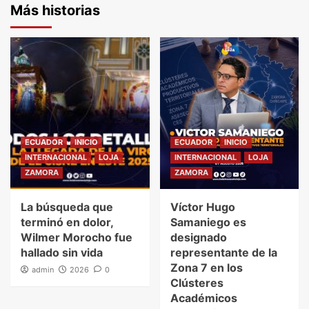
Más historias
ECUADOR
INICIO
ECUADOR
INICIO
INTERNACIONAL
LOJA
INTERNACIONAL
LOJA
ZAMORA
ZAMORA
La búsqueda que
Víctor Hugo
terminó en dolor,
Samaniego es
Wilmer Morocho fue
designado
hallado sin vida
representante de la
Zona 7 en los
admin
2026
0
Clústeres
Académicos