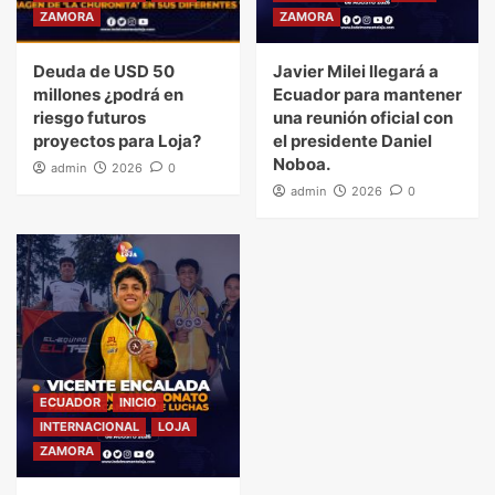
ZAMORA
ZAMORA
Deuda de USD 50
Javier Milei llegará a
millones ¿podrá en
Ecuador para mantener
riesgo futuros
una reunión oficial con
proyectos para Loja?
el presidente Daniel
Noboa.
admin
2026
0
admin
2026
0
ECUADOR
INICIO
INTERNACIONAL
LOJA
ZAMORA