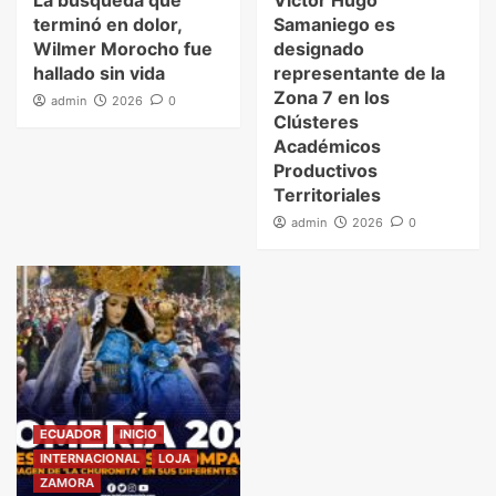
La búsqueda que
Víctor Hugo
terminó en dolor,
Samaniego es
Wilmer Morocho fue
designado
hallado sin vida
representante de la
Zona 7 en los
admin
2026
0
Clústeres
Académicos
Productivos
Territoriales
admin
2026
0
ECUADOR
INICIO
INTERNACIONAL
LOJA
ZAMORA