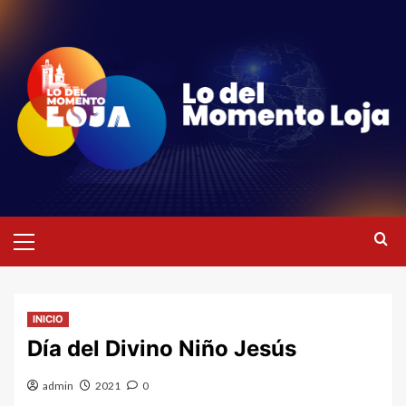
Saltar
al
contenido
Menú
primario
INICIO
Día del Divino Niño Jesús
admin
2021
0