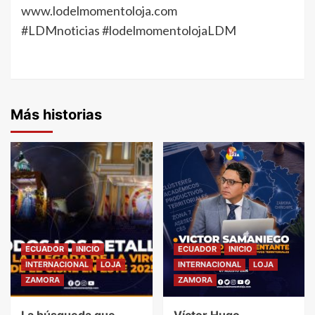
www.lodelmomentoloja.com
#LDMnoticias #lodelmomentolojaLDM
Más historias
ECUADOR
INICIO
ECUADOR
INICIO
INTERNACIONAL
LOJA
INTERNACIONAL
LOJA
ZAMORA
ZAMORA