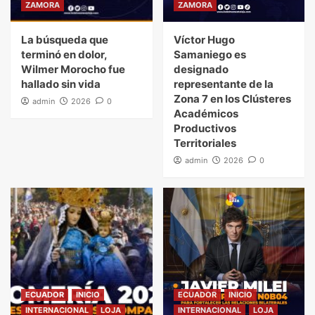
ZAMORA
ZAMORA
La búsqueda que
Víctor Hugo
terminó en dolor,
Samaniego es
Wilmer Morocho fue
designado
hallado sin vida
representante de la
Zona 7 en los Clústeres
admin
2026
0
Académicos
Productivos
Territoriales
admin
2026
0
ECUADOR
INICIO
ECUADOR
INICIO
INTERNACIONAL
LOJA
INTERNACIONAL
LOJA