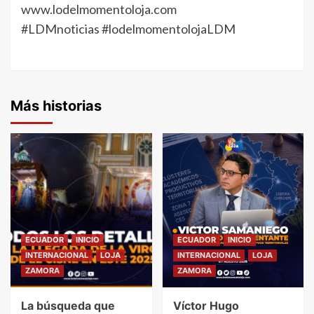
www.lodelmomentoloja.com
#LDMnoticias
#lodelmomentolojaLDM
Más historias
ECUADOR
INICIO
ECUADOR
INICIO
INTERNACIONAL
LOJA
INTERNACIONAL
LOJA
ZAMORA
ZAMORA
La búsqueda que
Víctor Hugo