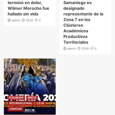
terminó en dolor,
Samaniego es
Wilmer Morocho fue
designado
hallado sin vida
representante de la
Zona 7 en los
admin
2026
0
Clústeres
Académicos
Productivos
Territoriales
admin
2026
0
ECUADOR
INICIO
INTERNACIONAL
LOJA
ZAMORA