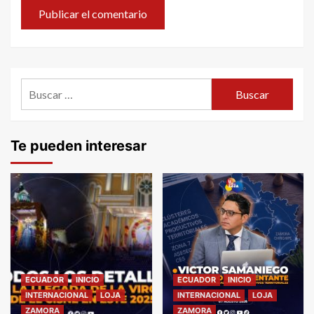
Buscar:
Te pueden interesar
ECUADOR
INICIO
ECUADOR
INICIO
INTERNACIONAL
LOJA
INTERNACIONAL
LOJA
ZAMORA
ZAMORA