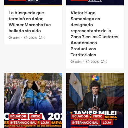
La búsqueda que
Víctor Hugo
terminó en dolor,
Samaniego es
Wilmer Morocho fue
designado
hallado sin vida
representante de la
Zona 7 en los Clústeres
admin
2026
0
Académicos
Productivos
Territoriales
admin
2026
0
ECUADOR
INICIO
ECUADOR
INICIO
INTERNACIONAL
LOJA
INTERNACIONAL
LOJA