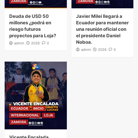
ZAMORA
ZAMORA
Deuda de USD 50
Javier Milei llegará a
millones ¿podrá en
Ecuador para mantener
riesgo futuros
una reunión oficial con
proyectos para Loja?
el presidente Daniel
Noboa.
admin
2026
0
admin
2026
0
ECUADOR
INICIO
INTERNACIONAL
LOJA
ZAMORA
Vicente Encalada