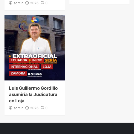
admin
2026
0
ECUADOR
INICIO
INTERNACIONAL
LOJA
ZAMORA
Luis Guillermo Gordillo
asumiría la Judicatura
en Loja
admin
2026
0