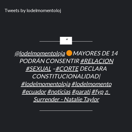
Tweets by lodelmomentoloj
@lodelmomentoloja
MAYORES DE 14
PODRÁN CONSENTIR
#RELACION
#SEXUAL
–
#CORTE
DECLARA
CONSTITUCIONALIDAD|
#lodelmomentoloja
#lodelmomento
#ecuador
#noticias
#parati
#fyp
♬
Surrender - Natalie Taylor