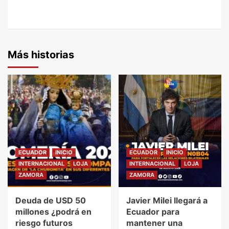
Más historias
ECUADOR
INICIO
ECUADOR
INICIO
INTERNACIONAL
LOJA
INTERNACIONAL
LOJA
ZAMORA
ZAMORA
Deuda de USD 50
Javier Milei llegará a
millones ¿podrá en
Ecuador para
riesgo futuros
mantener una