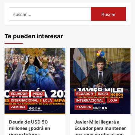
Buscar:
Te pueden interesar
ECUADOR
INICIO
ECUADOR
INICIO
INTERNACIONAL
LOJA
INTERNACIONAL
LOJA
ZAMORA
ZAMORA
Deuda de USD 50
Javier Milei llegará a
millones ¿podrá en
Ecuador para mantener
riesgo futuros
una reunión oficial con