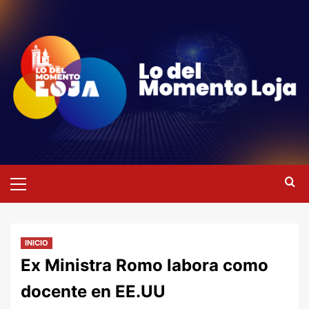
Saltar
al
contenido
Menú
primario
INICIO
Ex Ministra Romo labora como
docente en EE.UU