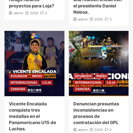
proyectos para Loja?
el presidente Daniel
Noboa.
admin
2026
0
admin
2026
0
ECUADOR
INICIO
ECUADOR
INICIO
INTERNACIONAL
LOJA
INTERNACIONAL
LOJA
ZAMORA
ZAMORA
Vicente Encalada
Denuncian presuntas
conquista tres
inconsistencias en
medallas en el
procesos de
Panamericano U15 de
contratación del GPL
Luchas.
admin
2026
0