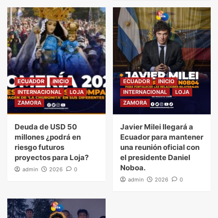
ECUADOR
INICIO
ECUADOR
INICIO
INTERNACIONAL
LOJA
INTERNACIONAL
LOJA
ZAMORA
ZAMORA
Deuda de USD 50
Javier Milei llegará a
millones ¿podrá en
Ecuador para mantener
riesgo futuros
una reunión oficial con
proyectos para Loja?
el presidente Daniel
Noboa.
admin
2026
0
admin
2026
0