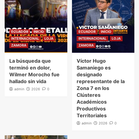
ECUADOR
INICIO
ECUADOR
INICIO
INTERNACIONAL
LOJA
INTERNACIONAL
LOJA
ZAMORA
ZAMORA
La búsqueda que
Víctor Hugo
terminó en dolor,
Samaniego es
Wilmer Morocho fue
designado
hallado sin vida
representante de la
Zona 7 en los
admin
2026
0
Clústeres
Académicos
Productivos
Territoriales
admin
2026
0