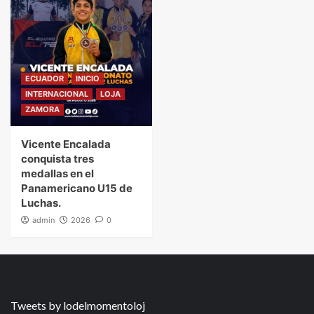
ECUADOR
INICIO
INTERNACIONAL
LOJA
ZAMORA
Vicente Encalada
conquista tres
medallas en el
Panamericano U15 de
Luchas.
admin
2026
0
Tweets by lodelmomentoloj