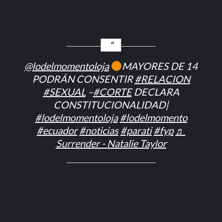
@lodelmomentoloja
MAYORES DE 14
PODRÁN CONSENTIR
#RELACION
#SEXUAL
–
#CORTE
DECLARA
CONSTITUCIONALIDAD|
#lodelmomentoloja
#lodelmomento
#ecuador
#noticias
#parati
#fyp
♬
Surrender - Natalie Taylor