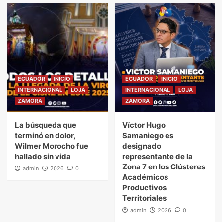
ECUADOR
INICIO
ECUADOR
INICIO
INTERNACIONAL
LOJA
INTERNACIONAL
LOJA
ZAMORA
ZAMORA
La búsqueda que
Víctor Hugo
terminó en dolor,
Samaniego es
Wilmer Morocho fue
designado
hallado sin vida
representante de la
Zona 7 en los Clústeres
admin
2026
0
Académicos
Productivos
Territoriales
admin
2026
0