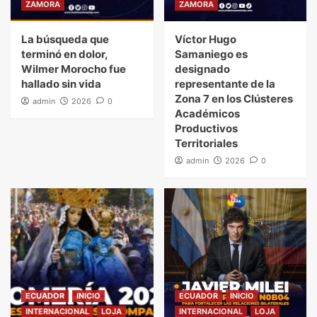
ZAMORA
ZAMORA
La búsqueda que
Víctor Hugo
terminó en dolor,
Samaniego es
Wilmer Morocho fue
designado
hallado sin vida
representante de la
Zona 7 en los Clústeres
admin
2026
0
Académicos
Productivos
Territoriales
admin
2026
0
ECUADOR
INICIO
ECUADOR
INICIO
INTERNACIONAL
LOJA
INTERNACIONAL
LOJA