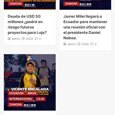
ZAMORA
ZAMORA
Deuda de USD 50
Javier Milei llegará a
millones ¿podrá en
Ecuador para mantener
riesgo futuros
una reunión oficial con
proyectos para Loja?
el presidente Daniel
Noboa.
admin
2026
0
admin
2026
0
ECUADOR
INICIO
INTERNACIONAL
LOJA
ZAMORA