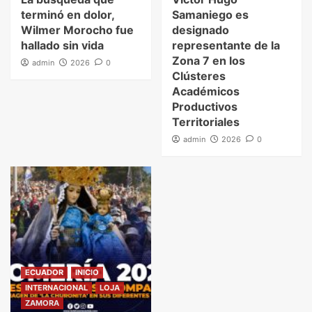
terminó en dolor,
Samaniego es
Wilmer Morocho fue
designado
hallado sin vida
representante de la
Zona 7 en los
admin
2026
0
Clústeres
Académicos
Productivos
Territoriales
admin
2026
0
ECUADOR
INICIO
INTERNACIONAL
LOJA
ZAMORA