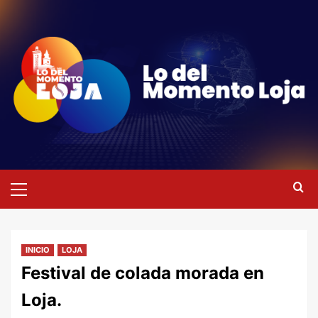
Saltar
al
contenido
Menú
primario
INICIO
LOJA
Festival de colada morada en
Loja.