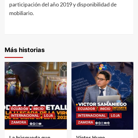
participación del año 2019 y disponibilidad de
mobiliario.
Más historias
ECUADOR
INICIO
ECUADOR
INICIO
INTERNACIONAL
LOJA
INTERNACIONAL
LOJA
ZAMORA
ZAMORA
La búsqueda que
Víctor Hugo