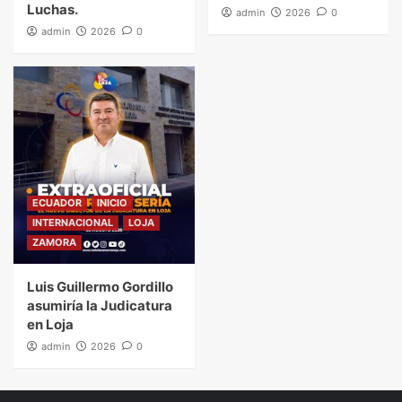
Luchas.
admin
2026
0
admin
2026
0
ECUADOR
INICIO
INTERNACIONAL
LOJA
ZAMORA
Luis Guillermo Gordillo
asumiría la Judicatura
en Loja
admin
2026
0