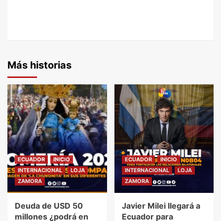
Más historias
ECUADOR
INICIO
ECUADOR
INICIO
INTERNACIONAL
LOJA
INTERNACIONAL
LOJA
ZAMORA
ZAMORA
Deuda de USD 50
Javier Milei llegará a
millones ¿podrá en
Ecuador para