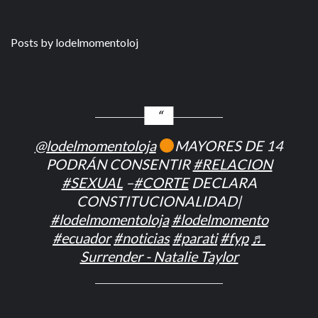
Posts by lodelmomentoloj
@lodelmomentoloja
MAYORES DE 14
PODRÁN CONSENTIR
#RELACION
#SEXUAL
–
#CORTE
DECLARA
CONSTITUCIONALIDAD|
#lodelmomentoloja
#lodelmomento
#ecuador
#noticias
#parati
#fyp
♬
Surrender - Natalie Taylor