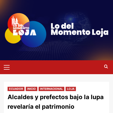
Saltar
al
contenido
Menú
primario
ECUADOR
INICIO
INTERNACIONAL
LOJA
Alcaldes y prefectos bajo la lupa
revelaría el patrimonio