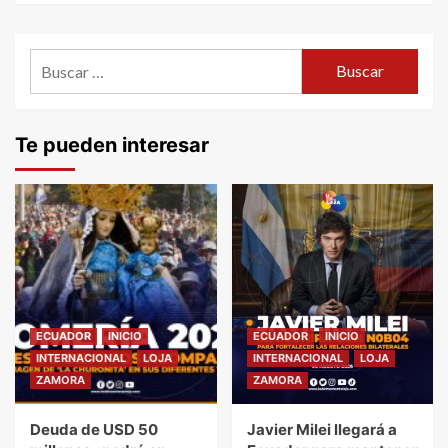
Buscar:
Te pueden interesar
ECUADOR
INICIO
ECUADOR
INICIO
INTERNACIONAL
LOJA
INTERNACIONAL
LOJA
ZAMORA
ZAMORA
Deuda de USD 50
Javier Milei llegará a