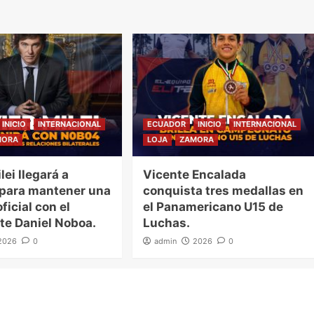
INICIO
INTERNACIONAL
ECUADOR
INICIO
INTERNACIONAL
MORA
LOJA
ZAMORA
lei llegará a
Vicente Encalada
 para mantener una
conquista tres medallas en
ficial con el
el Panamericano U15 de
te Daniel Noboa.
Luchas.
2026
0
admin
2026
0