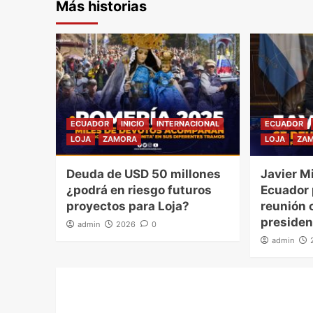
Más historias
ECUADOR
INICIO
INTERNACIONAL
ECUADOR
LOJA
ZAMORA
LOJA
ZA
Deuda de USD 50 millones
Javier Mi
¿podrá en riesgo futuros
Ecuador
proyectos para Loja?
reunión o
presiden
admin
2026
0
admin