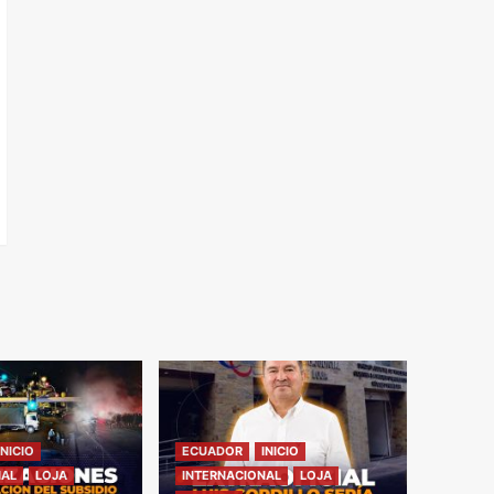
INICIO
ECUADOR
INICIO
NAL
LOJA
INTERNACIONAL
LOJA