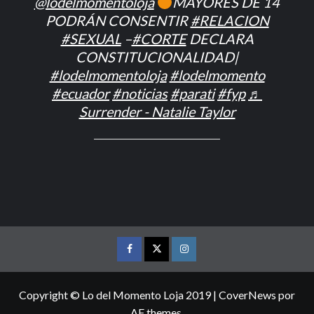
@lodelmomentoloja
MAYORES DE 14
PODRÁN CONSENTIR
#RELACION
#SEXUAL
–
#CORTE
DECLARA
CONSTITUCIONALIDAD|
#lodelmomentoloja
#lodelmomento
#ecuador
#noticias
#parati
#fyp
♬
Surrender - Natalie Taylor
FACEBOOK
TWITTER
INSTAGRAM
Copyright © Lo del Momento Loja 2019
|
CoverNews
por
AF themes.