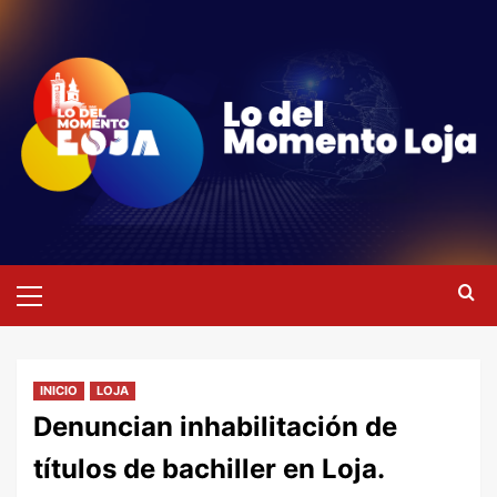
Saltar
al
contenido
Menú
primario
INICIO
LOJA
Denuncian inhabilitación de
títulos de bachiller en Loja.