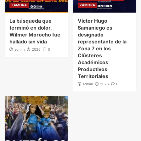
ZAMORA
ZAMORA
La búsqueda que
Víctor Hugo
terminó en dolor,
Samaniego es
Wilmer Morocho fue
designado
hallado sin vida
representante de la
Zona 7 en los
admin
2026
0
Clústeres
Académicos
Productivos
Territoriales
admin
2026
0