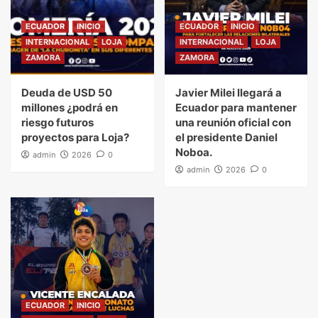
ECUADOR
INICIO
ECUADOR
INICIO
INTERNACIONAL
LOJA
INTERNACIONAL
LOJA
ZAMORA
ZAMORA
Deuda de USD 50
Javier Milei llegará a
millones ¿podrá en
Ecuador para mantener
riesgo futuros
una reunión oficial con
proyectos para Loja?
el presidente Daniel
Noboa.
admin
2026
0
admin
2026
0
ECUADOR
INICIO