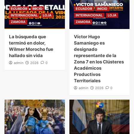
ECUADOR
INICIO
ECUADOR
INICIO
INTERNACIONAL
LOJA
INTERNACIONAL
LOJA
ZAMORA
ZAMORA
La búsqueda que
Víctor Hugo
terminó en dolor,
Samaniego es
Wilmer Morocho fue
designado
hallado sin vida
representante de la
Zona 7 en los Clústeres
admin
2026
0
Académicos
Productivos
Territoriales
admin
2026
0