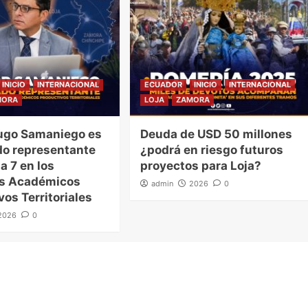
INICIO
INTERNACIONAL
ECUADOR
INICIO
INTERNACIONAL
MORA
LOJA
ZAMORA
ugo Samaniego es
Deuda de USD 50 millones
o representante
¿podrá en riesgo futuros
a 7 en los
proyectos para Loja?
es Académicos
admin
2026
0
vos Territoriales
2026
0