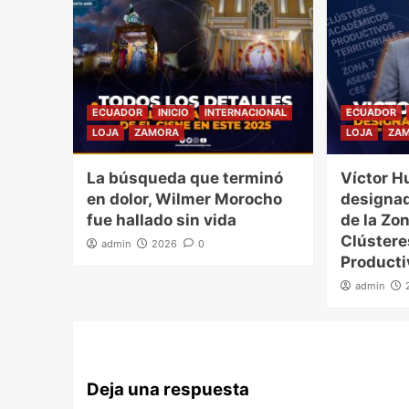
ECUADOR
INICIO
INTERNACIONAL
ECUADOR
LOJA
ZAMORA
LOJA
ZA
La búsqueda que terminó
Víctor H
en dolor, Wilmer Morocho
designad
fue hallado sin vida
de la Zon
Clúster
admin
2026
0
Producti
admin
Deja una respuesta