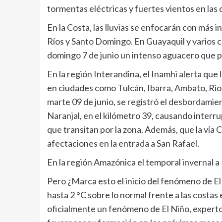
tormentas eléctricas y fuertes vientos en las 
En la Costa, las lluvias se enfocarán con más 
Ríos y Santo Domingo. En Guayaquil y varios 
domingo 7 de junio un intenso aguacero que p
En la región Interandina, el Inamhi alerta que
en ciudades como Tulcán, Ibarra, Ambato, Rio
marte 09 de junio, se registró el desbordamie
Naranjal, en el kilómetro 39, causando interr
que transitan por la zona. Además, que la vía 
afectaciones en la entrada a San Rafael.
En la región Amazónica el temporal invernal a
Pero ¿Marca esto el inicio del fenómeno de E
hasta 2 °C sobre lo normal frente a las costa
oficialmente un fenómeno de El Niño, experto