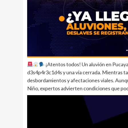
¡Atentos todos! Un aluvión en Pucaya
d3s4p4r3c1d4s y una vía cerrada. Mientras ta
desbordamientos y afectaciones viales. Aunqu
Niño, expertos advierten condiciones que pod
Reproductor
de
vídeo