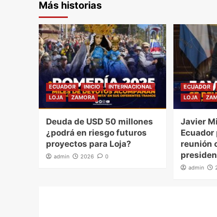
Más historias
ECUADOR
INICIO
INTERNACIONAL
ECUADOR
LOJA
ZAMORA
LOJA
ZA
Deuda de USD 50 millones
Javier Mi
¿podrá en riesgo futuros
Ecuador
proyectos para Loja?
reunión o
presiden
admin
2026
0
admin