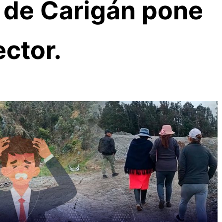
 de Carigán pone
ector.