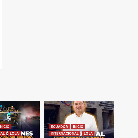
INICIO
ECUADOR
INICIO
NAL
LOJA
INTERNACIONAL
LOJA