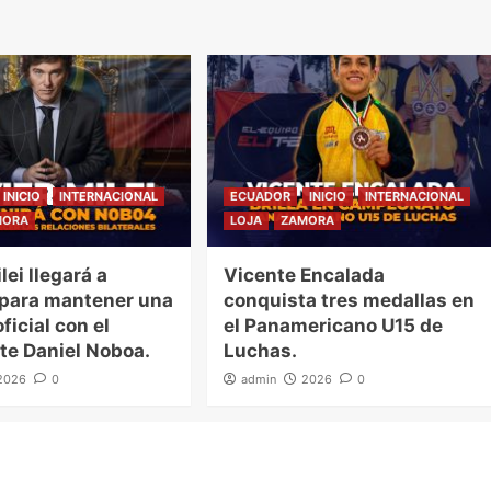
INICIO
INTERNACIONAL
ECUADOR
INICIO
INTERNACIONAL
MORA
LOJA
ZAMORA
lei llegará a
Vicente Encalada
 para mantener una
conquista tres medallas en
ficial con el
el Panamericano U15 de
te Daniel Noboa.
Luchas.
2026
0
admin
2026
0