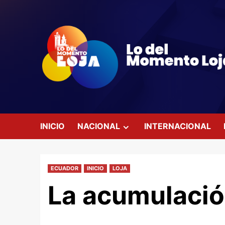
Saltar
al
contenido
INICIO
NACIONAL
INTERNACIONAL
ECUADOR
INICIO
LOJA
La acumulació