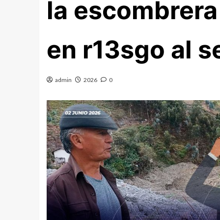
la escombrera
en r13sgo al s
admin
2026
0