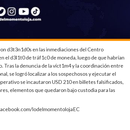
on d3t3n1d0s en las inmediaciones del Centro
en el d3l1t0 de tráf1c0 de moneda, luego de que habrían
o. Tras la denuncia de la víct1m4 y la coordinación entre
nal, se logró localizar a los sospechosos y ejecutar el
erativo se incautaron USD 210 en billetes falsificados,
ares, elementos que quedaron bajo custodia para las
: facebook.com/lodelmomentolojaEC