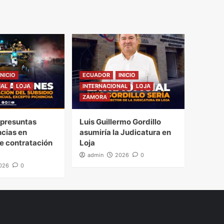
INICIO
ECUADOR
INICIO
NAL
LOJA
INTERNACIONAL
LOJA
ZAMORA
presuntas
Luis Guillermo Gordillo
ncias en
asumiría la Judicatura en
e contratación
Loja
admin
2026
0
026
0