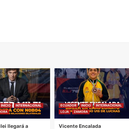
INICIO
INTERNACIONAL
ECUADOR
INICIO
INTERNACIONAL
MORA
LOJA
ZAMORA
lei llegará a
Vicente Encalada