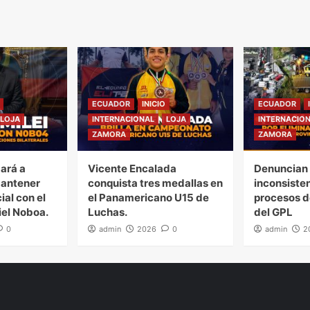
ECUADOR
INICIO
ECUADOR
LOJA
INTERNACIONAL
LOJA
INTERNACIO
ZAMORA
ZAMORA
gará a
Vicente Encalada
Denuncian 
mantener
conquista tres medallas en
inconsiste
ial con el
el Panamericano U15 de
procesos d
iel Noboa.
Luchas.
del GPL
0
admin
2026
0
admin
2