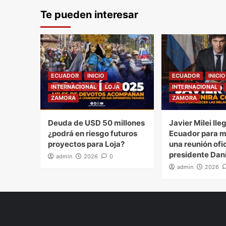
Te pueden interesar
ECUADOR
INICIO
ECUADOR
INICIO
INTERNACIONAL
LOJA
INTERNACIONAL
ZAMORA
ZAMORA
Deuda de USD 50 millones
Javier Milei lle
¿podrá en riesgo futuros
Ecuador para 
proyectos para Loja?
una reunión ofic
presidente Dan
admin
2026
0
admin
2026