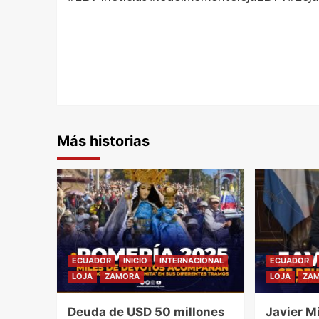
Más historias
ECUADOR
INICIO
INTERNACIONAL
ECUADOR
LOJA
ZAMORA
LOJA
ZA
Deuda de USD 50 millones
Javier Mi