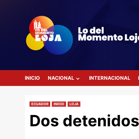
Saltar
al
contenido
INICIO
NACIONAL
INTERNACIONAL
ECUADOR
INICIO
LOJA
Dos detenidos 