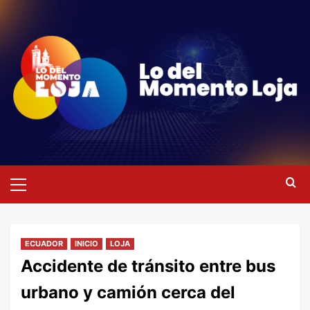
Saltar
al
contenido
Menú
primario
ECUADOR
INICIO
LOJA
Accidente de tránsito entre bus
urbano y camión cerca del