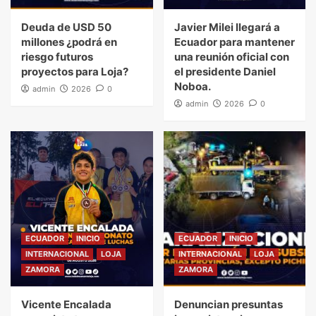
Deuda de USD 50
Javier Milei llegará a
millones ¿podrá en
Ecuador para mantener
riesgo futuros
una reunión oficial con
proyectos para Loja?
el presidente Daniel
Noboa.
admin
2026
0
admin
2026
0
ECUADOR
INICIO
ECUADOR
INICIO
INTERNACIONAL
LOJA
INTERNACIONAL
LOJA
ZAMORA
ZAMORA
Vicente Encalada
Denuncian presuntas