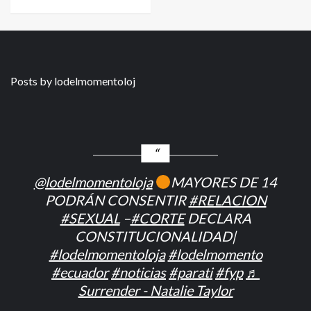
Posts by lodelmomentoloj
@lodelmomentoloja
MAYORES DE 14
PODRÁN CONSENTIR
#RELACION
#SEXUAL
–
#CORTE
DECLARA
CONSTITUCIONALIDAD|
#lodelmomentoloja
#lodelmomento
#ecuador
#noticias
#parati
#fyp
♬
Surrender - Natalie Taylor