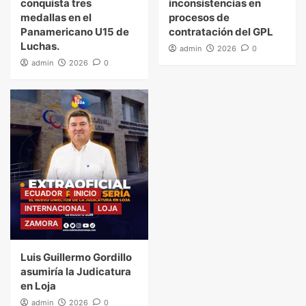
conquista tres
inconsistencias en
medallas en el
procesos de
Panamericano U15 de
contratación del GPL
Luchas.
admin
2026
0
admin
2026
0
ECUADOR
INICIO
INTERNACIONAL
LOJA
ZAMORA
Luis Guillermo Gordillo
asumiría la Judicatura
en Loja
admin
2026
0