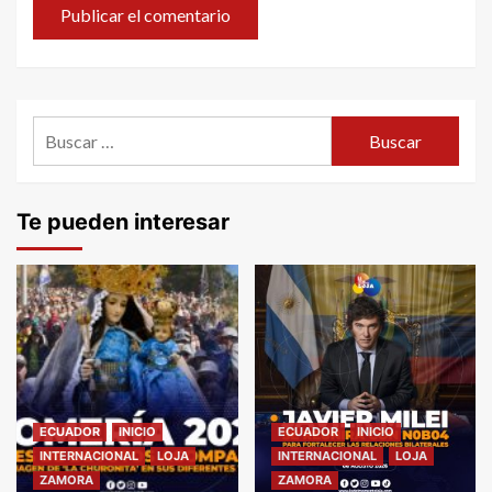
Buscar:
Te pueden interesar
ECUADOR
INICIO
ECUADOR
INICIO
INTERNACIONAL
LOJA
INTERNACIONAL
LOJA
ZAMORA
ZAMORA