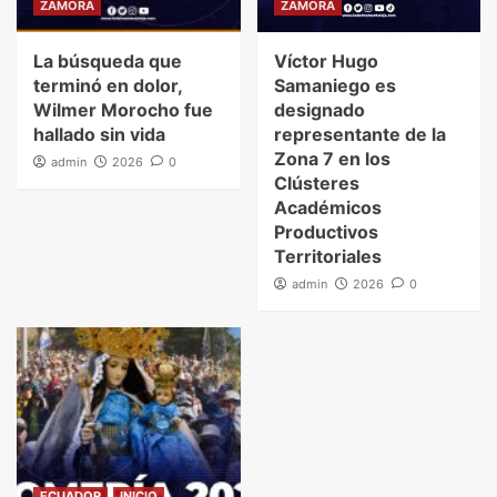
ZAMORA
ZAMORA
La búsqueda que
Víctor Hugo
terminó en dolor,
Samaniego es
Wilmer Morocho fue
designado
hallado sin vida
representante de la
Zona 7 en los
admin
2026
0
Clústeres
Académicos
Productivos
Territoriales
admin
2026
0
ECUADOR
INICIO