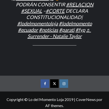
PODRÁN CONSENTIR
#RELACION
#SEXUAL
–
#CORTE
DECLARA
CONSTITUCIONALIDAD|
#lodelmomentoloja
#lodelmomento
#ecuador
#noticias
#parati
#fyp
♬
Surrender - Natalie Taylor
FACEBOOK
TWITTER
INSTAGRAM
Copyright © Lo del Momento Loja 2019
|
CoverNews
por
AF themes.