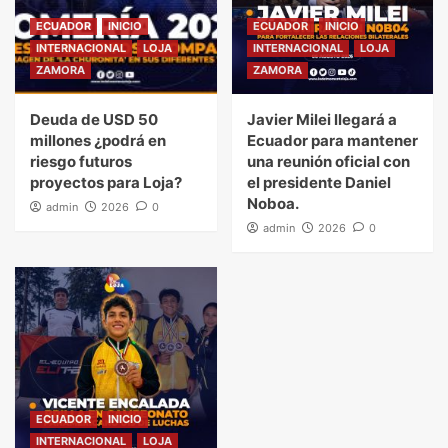
ECUADOR
INICIO
ECUADOR
INICIO
INTERNACIONAL
LOJA
INTERNACIONAL
LOJA
ZAMORA
ZAMORA
Deuda de USD 50
Javier Milei llegará a
millones ¿podrá en
Ecuador para mantener
riesgo futuros
una reunión oficial con
proyectos para Loja?
el presidente Daniel
Noboa.
admin
2026
0
admin
2026
0
ECUADOR
INICIO
INTERNACIONAL
LOJA