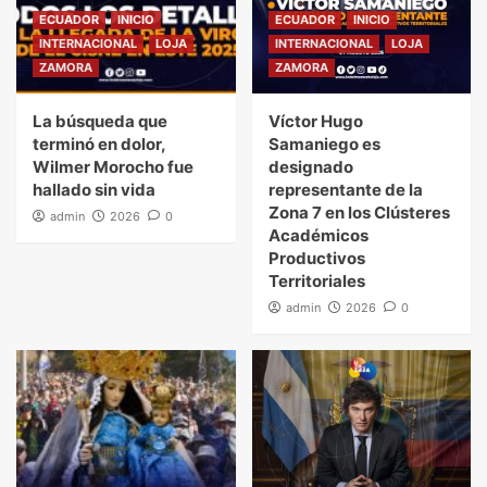
ECUADOR
INICIO
ECUADOR
INICIO
INTERNACIONAL
LOJA
INTERNACIONAL
LOJA
ZAMORA
ZAMORA
La búsqueda que
Víctor Hugo
terminó en dolor,
Samaniego es
Wilmer Morocho fue
designado
hallado sin vida
representante de la
Zona 7 en los Clústeres
admin
2026
0
Académicos
Productivos
Territoriales
admin
2026
0