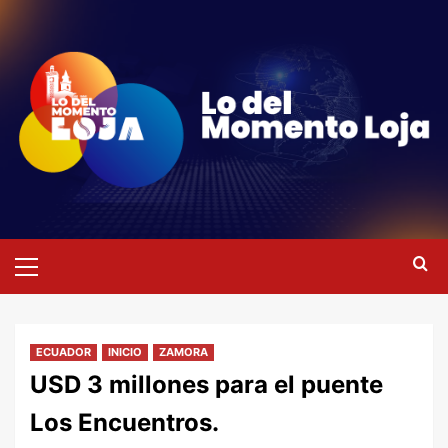
Saltar
al
contenido
Menú
primario
ECUADOR
INICIO
ZAMORA
USD 3 millones para el puente
Los Encuentros.