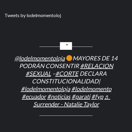
Tweets by lodelmomentoloj
@lodelmomentoloja
MAYORES DE 14
PODRÁN CONSENTIR
#RELACION
#SEXUAL
–
#CORTE
DECLARA
CONSTITUCIONALIDAD|
#lodelmomentoloja
#lodelmomento
#ecuador
#noticias
#parati
#fyp
♬
Surrender - Natalie Taylor