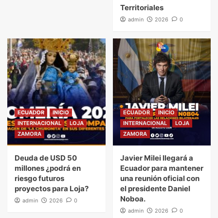
Territoriales
admin
2026
0
ECUADOR
INICIO
ECUADOR
INICIO
INTERNACIONAL
LOJA
INTERNACIONAL
LOJA
ZAMORA
ZAMORA
Deuda de USD 50
Javier Milei llegará a
millones ¿podrá en
Ecuador para mantener
riesgo futuros
una reunión oficial con
proyectos para Loja?
el presidente Daniel
Noboa.
admin
2026
0
admin
2026
0