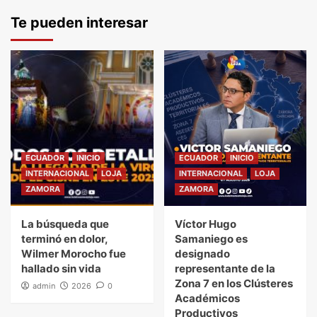
Te pueden interesar
ECUADOR
INICIO
ECUADOR
INICIO
INTERNACIONAL
LOJA
INTERNACIONAL
LOJA
ZAMORA
ZAMORA
La búsqueda que
Víctor Hugo
terminó en dolor,
Samaniego es
Wilmer Morocho fue
designado
hallado sin vida
representante de la
Zona 7 en los Clústeres
admin
2026
0
Académicos
Productivos