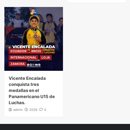
ECUADOR
INICIO
INTERNACIONAL
LOJA
ZAMORA
Vicente Encalada
conquista tres
medallas en el
Panamericano U15 de
Luchas.
admin
2026
0