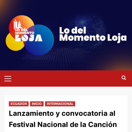
Saltar
al
contenido
Menú
primario
ECUADOR
INICIO
INTERNACIONAL
Lanzamiento y convocatoria al
Festival Nacional de la Canción