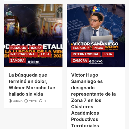
ECUADOR
INICIO
ECUADOR
INICIO
INTERNACIONAL
LOJA
INTERNACIONAL
LOJA
ZAMORA
ZAMORA
La búsqueda que
Víctor Hugo
terminó en dolor,
Samaniego es
Wilmer Morocho fue
designado
hallado sin vida
representante de la
Zona 7 en los
admin
2026
0
Clústeres
Académicos
Productivos
Territoriales