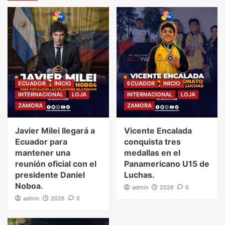
ECUADOR
INICIO
ECUADOR
INICIO
INTERNACIONAL
LOJA
INTERNACIONAL
LOJA
ZAMORA
ZAMORA
Javier Milei llegará a
Vicente Encalada
Ecuador para
conquista tres
mantener una
medallas en el
reunión oficial con el
Panamericano U15 de
presidente Daniel
Luchas.
Noboa.
admin
2026
0
admin
2026
0