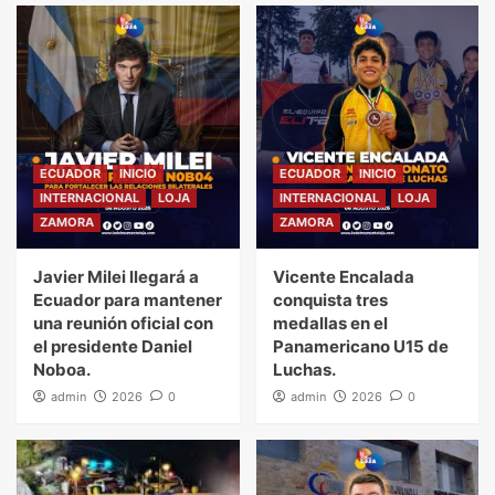
ECUADOR
INICIO
ECUADOR
INICIO
INTERNACIONAL
LOJA
INTERNACIONAL
LOJA
ZAMORA
ZAMORA
Javier Milei llegará a
Vicente Encalada
Ecuador para mantener
conquista tres
una reunión oficial con
medallas en el
el presidente Daniel
Panamericano U15 de
Noboa.
Luchas.
admin
2026
0
admin
2026
0