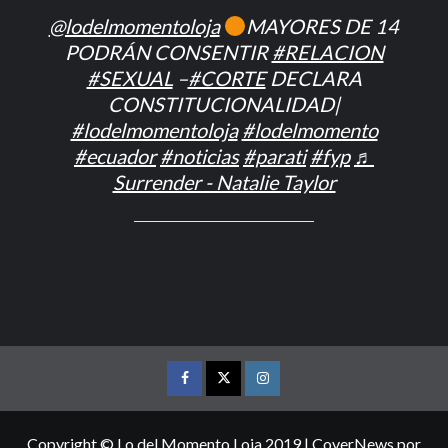
@lodelmomentoloja
MAYORES DE 14
PODRÁN CONSENTIR
#RELACION
#SEXUAL
–
#CORTE
DECLARA
CONSTITUCIONALIDAD|
#lodelmomentoloja
#lodelmomento
#ecuador
#noticias
#parati
#fyp
♬
Surrender - Natalie Taylor
FACEBOOK
TWITTER
INSTAGRAM
Copyright © Lo del Momento Loja 2019
|
CoverNews
por