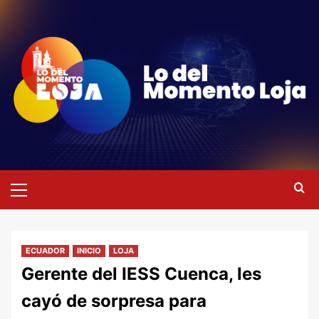
Saltar
al
contenido
Menú
primario
ECUADOR
INICIO
LOJA
Gerente del IESS Cuenca, les
cayó de sorpresa para