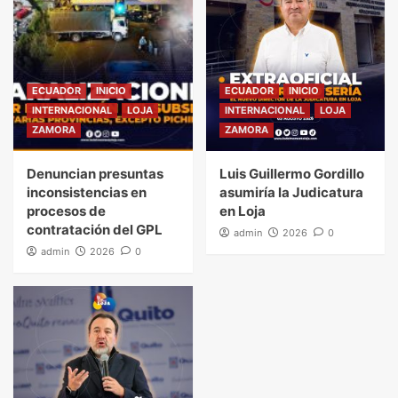
ECUADOR
INICIO
ECUADOR
INICIO
INTERNACIONAL
LOJA
INTERNACIONAL
LOJA
ZAMORA
ZAMORA
Denuncian presuntas
Luis Guillermo Gordillo
inconsistencias en
asumiría la Judicatura
procesos de
en Loja
contratación del GPL
admin
2026
0
admin
2026
0