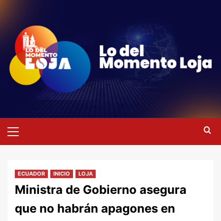
Saltar
al
contenido
Menú
primario
ECUADOR
INICIO
LOJA
Ministra de Gobierno asegura
que no habrán apagones en