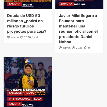
ZAMORA
ZAMORA
Deuda de USD 50
Javier Milei llegará a
millones ¿podrá en
Ecuador para
riesgo futuros
mantener una
proyectos para Loja?
reunión oficial con el
presidente Daniel
admin
2026
0
Noboa.
admin
2026
0
ECUADOR
INICIO
INTERNACIONAL
LOJA
ZAMORA