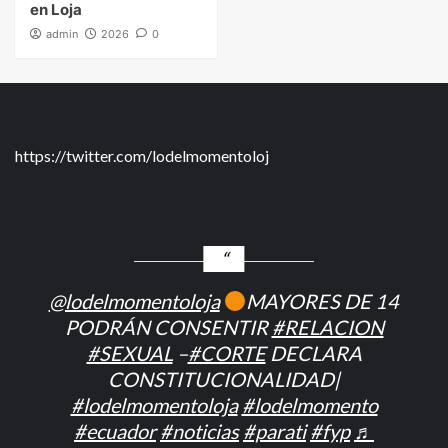
en Loja
admin
2026
0
https://twitter.com/lodelmomentoloj
@lodelmomentoloja
MAYORES DE 14
PODRÁN CONSENTIR
#RELACION
#SEXUAL
–
#CORTE
DECLARA
CONSTITUCIONALIDAD|
#lodelmomentoloja
#lodelmomento
#ecuador
#noticias
#parati
#fyp
♬