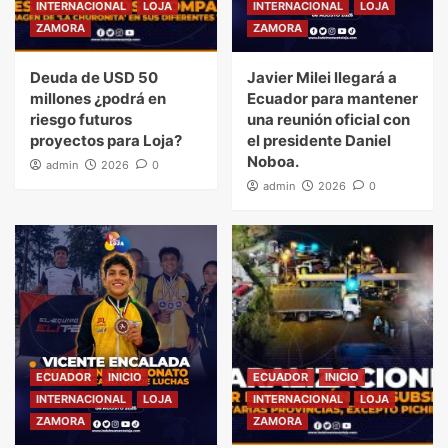
INTERNACIONAL
LOJA
INTERNACIONAL
LOJA
ZAMORA
ZAMORA
Deuda de USD 50
Javier Milei llegará a
millones ¿podrá en
Ecuador para mantener
riesgo futuros
una reunión oficial con
proyectos para Loja?
el presidente Daniel
Noboa.
admin
2026
0
admin
2026
0
ECUADOR
INICIO
ECUADOR
INICIO
INTERNACIONAL
LOJA
INTERNACIONAL
LOJA
ZAMORA
ZAMORA