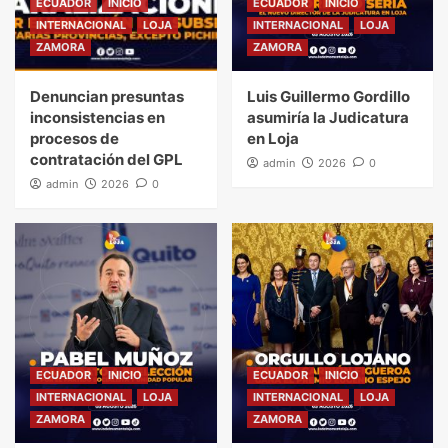
ECUADOR
INICIO
ECUADOR
INICIO
INTERNACIONAL
LOJA
INTERNACIONAL
LOJA
ZAMORA
ZAMORA
Denuncian presuntas
Luis Guillermo Gordillo
inconsistencias en
asumiría la Judicatura
procesos de
en Loja
contratación del GPL
admin
2026
0
admin
2026
0
ECUADOR
INICIO
ECUADOR
INICIO
INTERNACIONAL
LOJA
INTERNACIONAL
LOJA
ZAMORA
ZAMORA