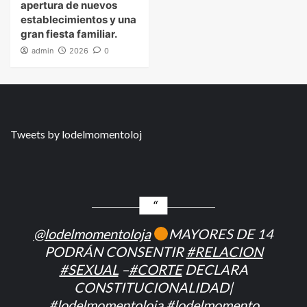
apertura de nuevos
establecimientos y una
gran fiesta familiar.
admin
2026
0
Tweets by lodelmomentoloj
@lodelmomentoloja
MAYORES DE 14
PODRÁN CONSENTIR
#RELACION
#SEXUAL
–
#CORTE
DECLARA
CONSTITUCIONALIDAD|
#lodelmomentoloja
#lodelmomento