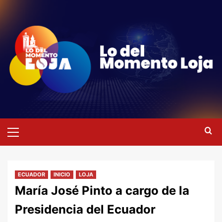
Saltar
al
contenido
Menú
primario
ECUADOR
INICIO
LOJA
María José Pinto a cargo de la
Presidencia del Ecuador