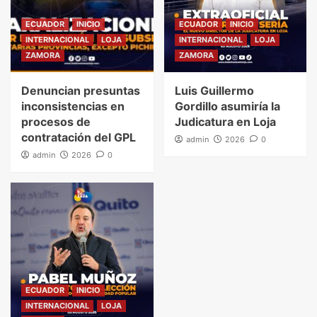
ECUADOR
INICIO
ECUADOR
INICIO
INTERNACIONAL
LOJA
INTERNACIONAL
LOJA
ZAMORA
ZAMORA
Denuncian presuntas
Luis Guillermo
inconsistencias en
Gordillo asumiría la
procesos de
Judicatura en Loja
contratación del GPL
admin
2026
0
admin
2026
0
ECUADOR
INICIO
INTERNACIONAL
LOJA