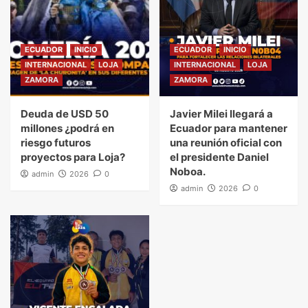
ECUADOR
INICIO
ECUADOR
INICIO
INTERNACIONAL
LOJA
INTERNACIONAL
LOJA
ZAMORA
ZAMORA
Deuda de USD 50
Javier Milei llegará a
millones ¿podrá en
Ecuador para mantener
riesgo futuros
una reunión oficial con
proyectos para Loja?
el presidente Daniel
Noboa.
admin
2026
0
admin
2026
0