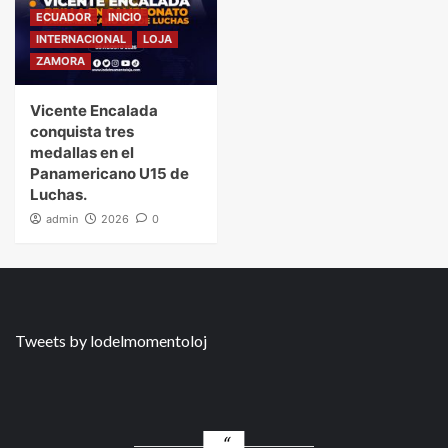
ECUADOR
INICIO
INTERNACIONAL
LOJA
ZAMORA
Vicente Encalada
conquista tres
medallas en el
Panamericano U15 de
Luchas.
admin
2026
0
Tweets by lodelmomentoloj