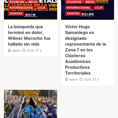
ECUADOR
INICIO
ECUADOR
INICIO
INTERNACIONAL
LOJA
INTERNACIONAL
LOJA
ZAMORA
ZAMORA
La búsqueda que
Víctor Hugo
terminó en dolor,
Samaniego es
Wilmer Morocho fue
designado
hallado sin vida
representante de la
Zona 7 en los
admin
2026
0
Clústeres
Académicos
Productivos
Territoriales
admin
2026
0