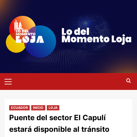
Saltar
al
contenido
Menú
primario
ECUADOR
INICIO
LOJA
Puente del sector El Capulí
estará disponible al tránsito