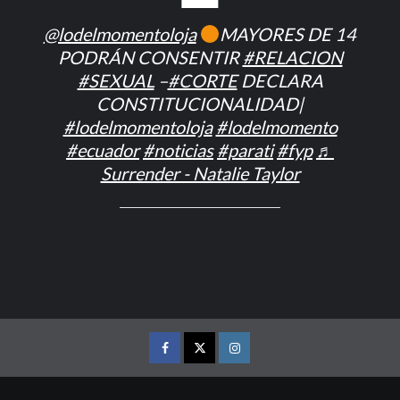
@lodelmomentoloja
MAYORES DE 14
PODRÁN CONSENTIR
#RELACION
#SEXUAL
–
#CORTE
DECLARA
CONSTITUCIONALIDAD|
#lodelmomentoloja
#lodelmomento
#ecuador
#noticias
#parati
#fyp
♬
Surrender - Natalie Taylor
FACEBOOK
TWITTER
INSTAGRAM