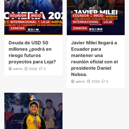
ECUADOR
INICIO
ECUADOR
INICIO
INTERNACIONAL
LOJA
INTERNACIONAL
LOJA
ZAMORA
ZAMORA
Deuda de USD 50
Javier Milei llegará a
millones ¿podrá en
Ecuador para
riesgo futuros
mantener una
proyectos para Loja?
reunión oficial con el
presidente Daniel
admin
2026
0
Noboa.
admin
2026
0