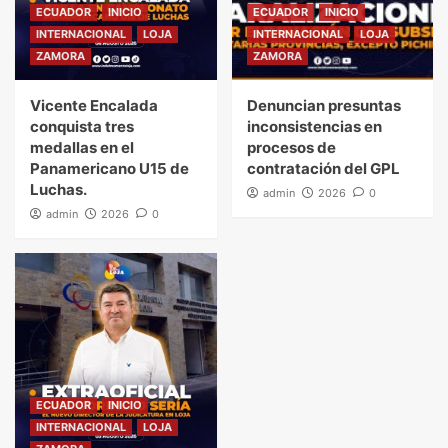
ECUADOR
INICIO
ECUADOR
INICIO
INTERNACIONAL
LOJA
INTERNACIONAL
LOJA
ZAMORA
ZAMORA
Vicente Encalada
Denuncian presuntas
conquista tres
inconsistencias en
medallas en el
procesos de
Panamericano U15 de
contratación del GPL
Luchas.
admin
2026
0
admin
2026
0
ECUADOR
INICIO
INTERNACIONAL
LOJA