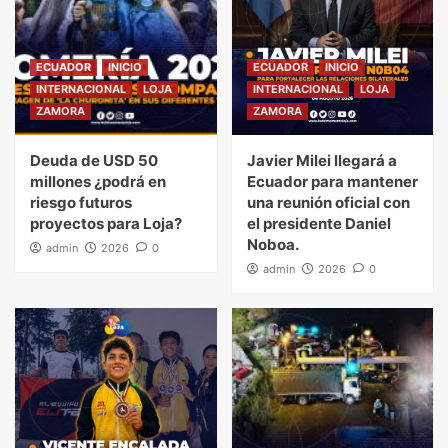
ECUADOR
INICIO
ECUADOR
INICIO
INTERNACIONAL
LOJA
INTERNACIONAL
LOJA
ZAMORA
ZAMORA
Deuda de USD 50
Javier Milei llegará a
millones ¿podrá en
Ecuador para mantener
riesgo futuros
una reunión oficial con
proyectos para Loja?
el presidente Daniel
Noboa.
admin
2026
0
admin
2026
0