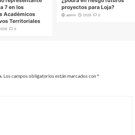
o representante
¿podrá en riesgo futuros
a 7 en los
proyectos para Loja?
es Académicos
admin
2026
0
vos Territoriales
2026
0
a.
Los campos obligatorios están marcados con
*