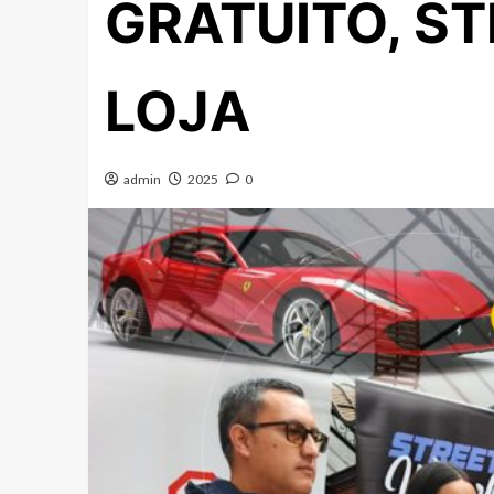
GRATUITO, S
LOJA
admin
2025
0