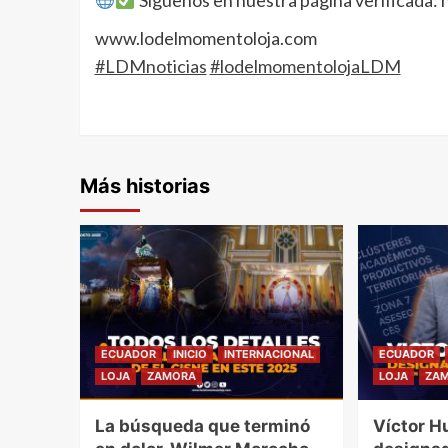
Síguenos en nuestra página verificada
www.lodelmomentoloja.com
#LDMnoticias
#lodelmomentolojaLDM
Más historias
ECUADOR
INICIO
INTERNACIONAL
ECUADOR
LOJA
ZAMORA
LOJA
ZA
La búsqueda que terminó
Víctor H