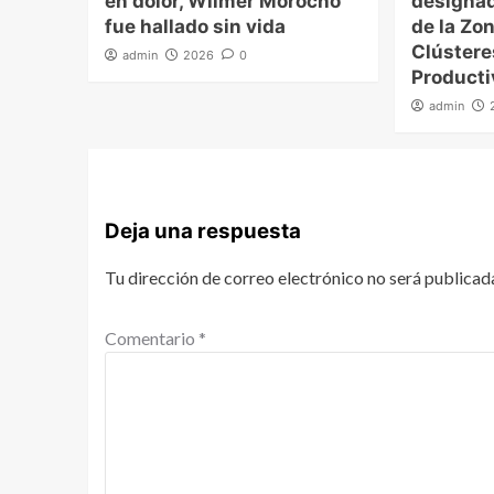
en dolor, Wilmer Morocho
designad
fue hallado sin vida
de la Zon
Clúster
admin
2026
0
Producti
admin
Deja una respuesta
Tu dirección de correo electrónico no será publicad
Comentario
*