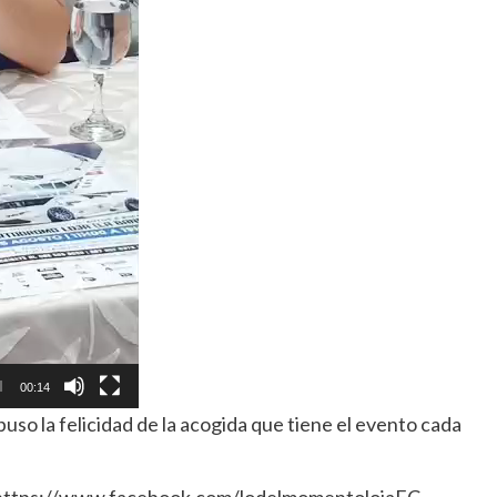
00:14
uso la felicidad de la acogida que tiene el evento cada