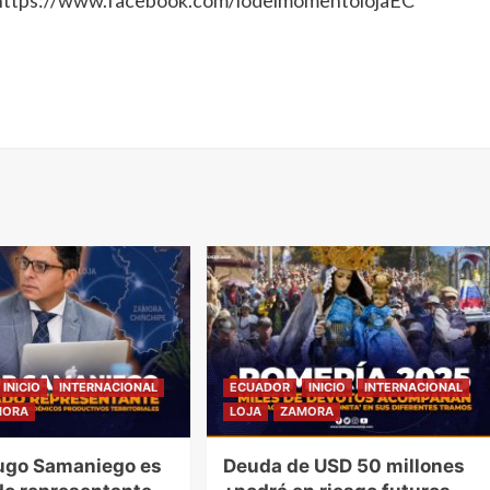
: https://www.facebook.com/lodelmomentolojaEC
INICIO
INTERNACIONAL
ECUADOR
INICIO
INTERNACIONAL
MORA
LOJA
ZAMORA
ugo Samaniego es
Deuda de USD 50 millones