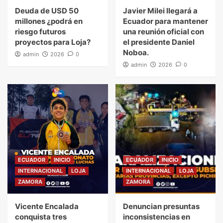
Deuda de USD 50
Javier Milei llegará a
millones ¿podrá en
Ecuador para mantener
riesgo futuros
una reunión oficial con
proyectos para Loja?
el presidente Daniel
Noboa.
admin
2026
0
admin
2026
0
ECUADOR
INICIO
ECUADOR
INICIO
INTERNACIONAL
LOJA
INTERNACIONAL
LOJA
ZAMORA
ZAMORA
Vicente Encalada
Denuncian presuntas
conquista tres
inconsistencias en