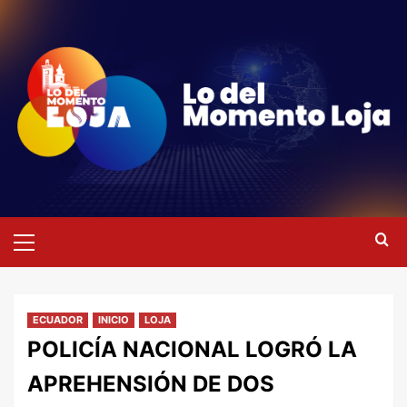
Saltar
al
contenido
Menú
primario
ECUADOR
INICIO
LOJA
POLICÍA NACIONAL LOGRÓ LA
APREHENSIÓN DE DOS