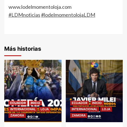
www.lodelmomentoloja.com
#LDMnoticias
#lodelmomentolojaLDM
Más historias
ECUADOR
INICIO
ECUADOR
INICIO
INTERNACIONAL
LOJA
INTERNACIONAL
LOJA
ZAMORA
ZAMORA