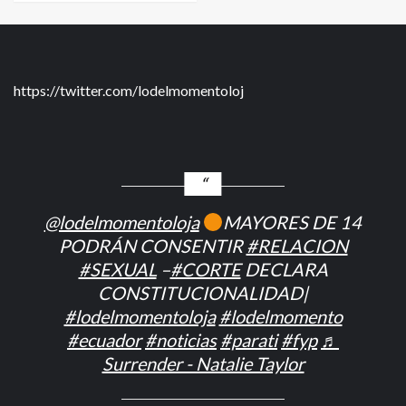
https://twitter.com/lodelmomentoloj
@lodelmomentoloja
MAYORES DE 14
PODRÁN CONSENTIR
#RELACION
#SEXUAL
–
#CORTE
DECLARA
CONSTITUCIONALIDAD|
#lodelmomentoloja
#lodelmomento
#ecuador
#noticias
#parati
#fyp
♬
Surrender - Natalie Taylor