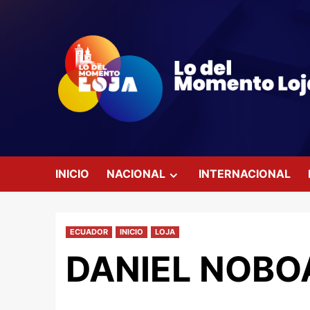
Saltar
al
contenido
INICIO
NACIONAL
INTERNACIONAL
ECUADOR
INICIO
LOJA
DANIEL NOBO