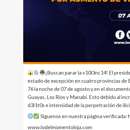
¡Buscan parar la v10l3nc14! El presid
estado de excepción en cuatro provincias de E
76 la noche de 07 de agosto y en el documento 
Guayas, Los Ríos y Manabí. Esto debido al in
d3l1t0s e intensidad de la perpetración de il
Síguenos en nuestra página verificada
www.lodelmomentoloja.com