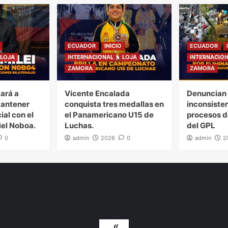
ECUADOR
INICIO
ECUADOR
LOJA
INTERNACIONAL
LOJA
INTERNACIO
ZAMORA
ZAMORA
gará a
Vicente Encalada
Denuncian 
mantener
conquista tres medallas en
inconsiste
ial con el
el Panamericano U15 de
procesos d
iel Noboa.
Luchas.
del GPL
0
admin
2026
0
admin
2