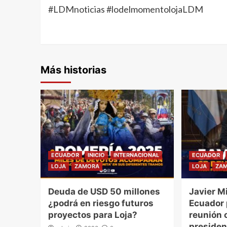
#LDMnoticias #lodelmomentolojaLDM
Más historias
ECUADOR
INICIO
INTERNACIONAL
ECUADOR
LOJA
ZAMORA
LOJA
ZA
Deuda de USD 50 millones
Javier Mi
¿podrá en riesgo futuros
Ecuador
proyectos para Loja?
reunión o
presiden