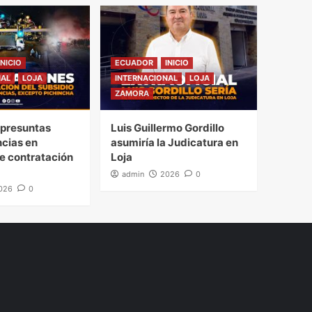
INICIO
ECUADOR
INICIO
NAL
LOJA
INTERNACIONAL
LOJA
ZAMORA
presuntas
Luis Guillermo Gordillo
ncias en
asumiría la Judicatura en
e contratación
Loja
admin
2026
0
026
0