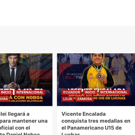
INICIO
INTERNACIONAL
ECUADOR
INICIO
INTERNACIONAL
MORA
LOJA
ZAMORA
lei llegará a
Vicente Encalada
 para mantener una
conquista tres medallas en
ficial con el
el Panamericano U15 de
te Daniel Noboa.
Luchas.