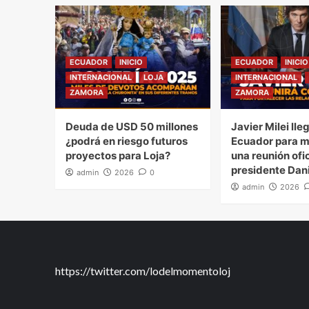
ECUADOR
INICIO
ECUADOR
INICIO
INTERNACIONAL
LOJA
INTERNACIONAL
ZAMORA
ZAMORA
Deuda de USD 50 millones
Javier Milei lle
¿podrá en riesgo futuros
Ecuador para 
proyectos para Loja?
una reunión ofic
presidente Dan
admin
2026
0
admin
2026
https://twitter.com/lodelmomentoloj