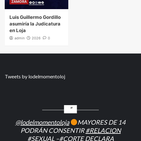
ZAMORA
Luis Guillermo Gordillo
asumiría la Judicatura
en Loja
admin
2026
0
Tweets by lodelmomentoloj
@lodelmomentoloja
MAYORES DE 14
PODRÁN CONSENTIR
#RELACION
#SEXUAL
–
#CORTE
DECLARA