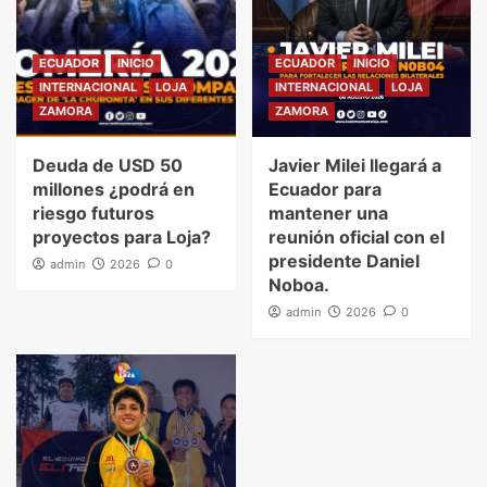
ECUADOR
INICIO
ECUADOR
INICIO
INTERNACIONAL
LOJA
INTERNACIONAL
LOJA
ZAMORA
ZAMORA
Deuda de USD 50
Javier Milei llegará a
millones ¿podrá en
Ecuador para
riesgo futuros
mantener una
proyectos para Loja?
reunión oficial con el
presidente Daniel
admin
2026
0
Noboa.
admin
2026
0