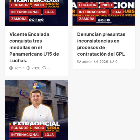
ECUADOR
INICIO
ECUADOR
INICIO
INTERNACIONAL
LOJA
INTERNACIONAL
LOJA
ZAMORA
ZAMORA
Vicente Encalada
Denuncian presuntas
conquista tres
inconsistencias en
medallas en el
procesos de
Panamericano U15 de
contratación del GPL
Luchas.
admin
2026
0
admin
2026
0
ECUADOR
INICIO
INTERNACIONAL
LOJA