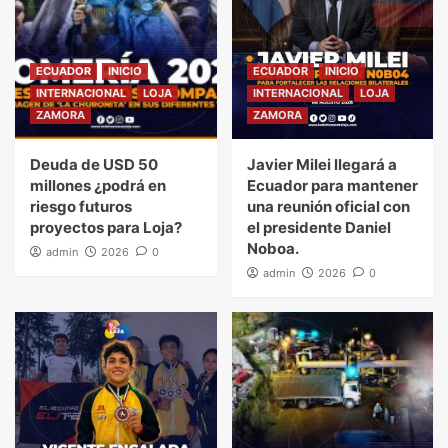
ECUADOR
INICIO
ECUADOR
INICIO
INTERNACIONAL
LOJA
INTERNACIONAL
LOJA
ZAMORA
ZAMORA
Deuda de USD 50
Javier Milei llegará a
millones ¿podrá en
Ecuador para mantener
riesgo futuros
una reunión oficial con
proyectos para Loja?
el presidente Daniel
Noboa.
admin
2026
0
admin
2026
0