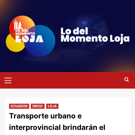
Saltar
al
contenido
Menú
primario
ECUADOR
INICIO
LOJA
Transporte urbano e
interprovincial brindarán el