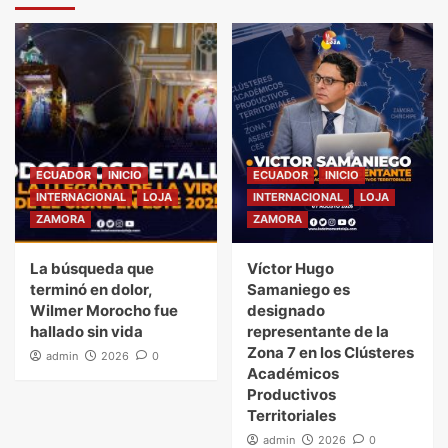
ECUADOR
INICIO
ECUADOR
INICIO
INTERNACIONAL
LOJA
INTERNACIONAL
LOJA
ZAMORA
ZAMORA
La búsqueda que
Víctor Hugo
terminó en dolor,
Samaniego es
Wilmer Morocho fue
designado
hallado sin vida
representante de la
Zona 7 en los Clústeres
admin
2026
0
Académicos
Productivos
Territoriales
admin
2026
0