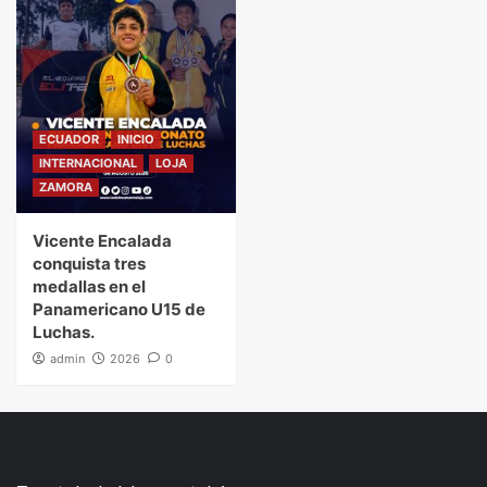
ECUADOR
INICIO
INTERNACIONAL
LOJA
ZAMORA
Vicente Encalada
conquista tres
medallas en el
Panamericano U15 de
Luchas.
admin
2026
0