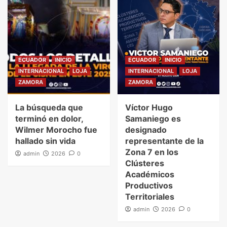
ECUADOR
INICIO
ECUADOR
INICIO
INTERNACIONAL
LOJA
INTERNACIONAL
LOJA
ZAMORA
ZAMORA
La búsqueda que
Víctor Hugo
terminó en dolor,
Samaniego es
Wilmer Morocho fue
designado
hallado sin vida
representante de la
Zona 7 en los
admin
2026
0
Clústeres
Académicos
Productivos
Territoriales
admin
2026
0