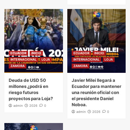
ECUADOR
INICIO
ECUADOR
INICIO
INTERNACIONAL
LOJA
INTERNACIONAL
LOJA
ZAMORA
ZAMORA
Deuda de USD 50
Javier Milei llegará a
millones ¿podrá en
Ecuador para mantener
riesgo futuros
una reunión oficial con
proyectos para Loja?
el presidente Daniel
Noboa.
admin
2026
0
admin
2026
0