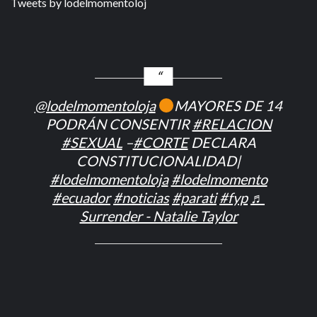
Tweets by lodelmomentoloj
@lodelmomentoloja
MAYORES DE 14
PODRÁN CONSENTIR
#RELACION
#SEXUAL
–
#CORTE
DECLARA
CONSTITUCIONALIDAD|
#lodelmomentoloja
#lodelmomento
#ecuador
#noticias
#parati
#fyp
♬
Surrender - Natalie Taylor