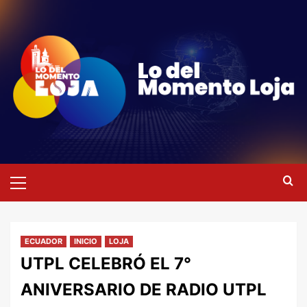
Saltar
al
contenido
Menú
primario
ECUADOR
INICIO
LOJA
UTPL CELEBRÓ EL 7°
ANIVERSARIO DE RADIO UTPL