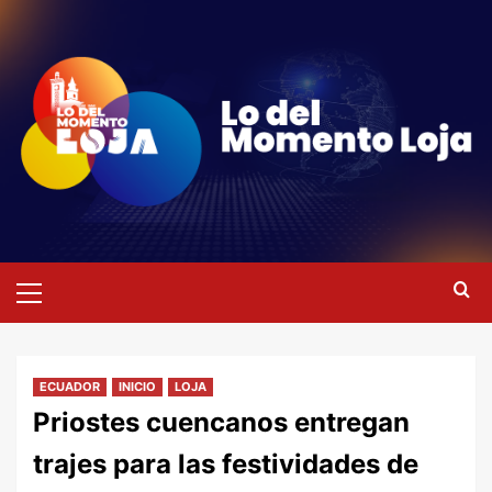
Saltar
al
contenido
Menú
primario
ECUADOR
INICIO
LOJA
Priostes cuencanos entregan
trajes para las festividades de