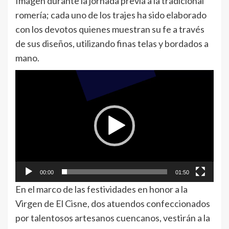
Imagen durante la jornada previa a la tradicional
romería; cada uno de los trajes ha sido elaborado
con los devotos quienes muestran su fe a través
de sus diseños, utilizando finas telas y bordados a
mano.
Reproductor
de
vídeo
00:00
01:50
En el marco de las festividades en honor a la
Virgen de El Cisne, dos atuendos confeccionados
por talentosos artesanos cuencanos, vestirán a la