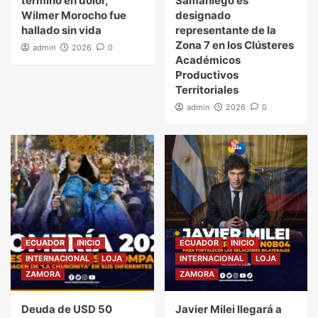
terminó en dolor,
Samaniego es
Wilmer Morocho fue
designado
hallado sin vida
representante de la
Zona 7 en los Clústeres
admin
2026
0
Académicos
Productivos
Territoriales
admin
2026
0
ECUADOR
INICIO
ECUADOR
INICIO
INTERNACIONAL
LOJA
INTERNACIONAL
LOJA
ZAMORA
ZAMORA
Deuda de USD 50
Javier Milei llegará a