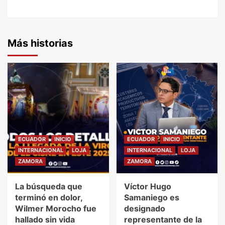
Más historias
ECUADOR
INICIO
ECUADOR
INICIO
INTERNACIONAL
LOJA
INTERNACIONAL
LOJA
ZAMORA
ZAMORA
La búsqueda que
Víctor Hugo
terminó en dolor,
Samaniego es
Wilmer Morocho fue
designado
hallado sin vida
representante de la