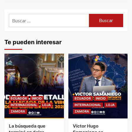
Buscar:
Te pueden interesar
ECUADOR
INICIO
ECUADOR
INICIO
INTERNACIONAL
LOJA
INTERNACIONAL
LOJA
ZAMORA
ZAMORA
La búsqueda que
Víctor Hugo