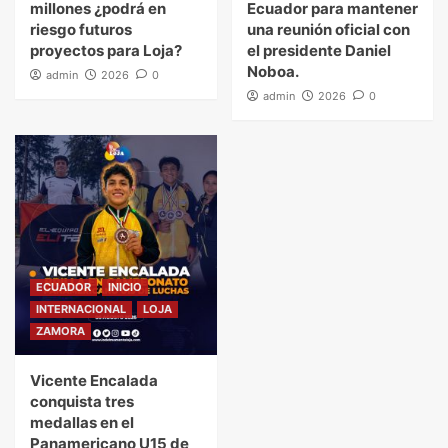
millones ¿podrá en
Ecuador para mantener
riesgo futuros
una reunión oficial con
proyectos para Loja?
el presidente Daniel
Noboa.
admin
2026
0
admin
2026
0
ECUADOR
INICIO
INTERNACIONAL
LOJA
ZAMORA
Vicente Encalada
conquista tres
medallas en el
Panamericano U15 de