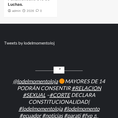
Luchas.
admin
2026
0
Tweets by lodelmomentoloj
@lodelmomentoloja
MAYORES DE 14
PODRÁN CONSENTIR
#RELACION
#SEXUAL
–
#CORTE
DECLARA
CONSTITUCIONALIDAD|
#lodelmomentoloja
#lodelmomento
#ecuador
#noticias
#parati
#fyp
♬