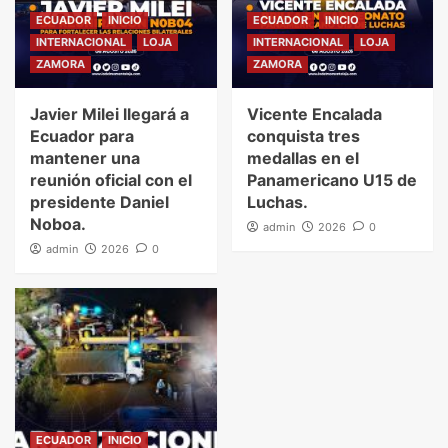
ECUADOR
INICIO
ECUADOR
INICIO
INTERNACIONAL
LOJA
INTERNACIONAL
LOJA
ZAMORA
ZAMORA
Javier Milei llegará a
Vicente Encalada
Ecuador para
conquista tres
mantener una
medallas en el
reunión oficial con el
Panamericano U15 de
presidente Daniel
Luchas.
Noboa.
admin
2026
0
admin
2026
0
ECUADOR
INICIO