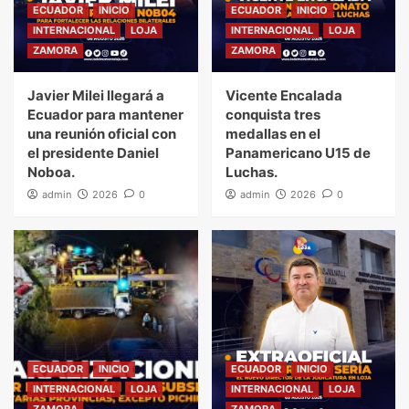
ECUADOR
INICIO
ECUADOR
INICIO
INTERNACIONAL
LOJA
INTERNACIONAL
LOJA
ZAMORA
ZAMORA
Javier Milei llegará a
Vicente Encalada
Ecuador para mantener
conquista tres
una reunión oficial con
medallas en el
el presidente Daniel
Panamericano U15 de
Noboa.
Luchas.
admin
2026
0
admin
2026
0
ECUADOR
INICIO
ECUADOR
INICIO
INTERNACIONAL
LOJA
INTERNACIONAL
LOJA