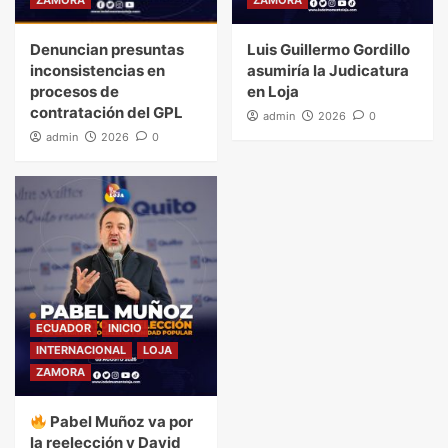
ZAMORA
ZAMORA
Denuncian presuntas
Luis Guillermo Gordillo
inconsistencias en
asumiría la Judicatura
procesos de
en Loja
contratación del GPL
admin
2026
0
admin
2026
0
ECUADOR
INICIO
INTERNACIONAL
LOJA
ZAMORA
Pabel Muñoz va por
la reelección y David