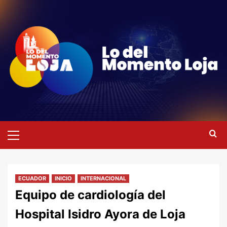
Saltar
al
contenido
Menú
primario
ECUADOR
INICIO
INTERNACIONAL
Equipo de cardiología del
Hospital Isidro Ayora de Loja