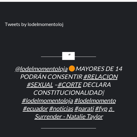
Tweets by lodelmomentoloj
@lodelmomentoloja
MAYORES DE 14
PODRÁN CONSENTIR
#RELACION
#SEXUAL
–
#CORTE
DECLARA
CONSTITUCIONALIDAD|
#lodelmomentoloja
#lodelmomento
#ecuador
#noticias
#parati
#fyp
♬
Surrender - Natalie Taylor