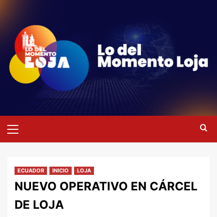
Saltar
al
contenido
Menú
primario
ECUADOR
INICIO
LOJA
NUEVO OPERATIVO EN CÁRCEL
DE LOJA