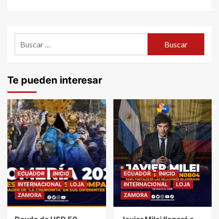
Buscar:
Te pueden interesar
ECUADOR
INICIO
ECUADOR
INICIO
INTERNACIONAL
LOJA
INTERNACIONAL
LOJA
ZAMORA
ZAMORA