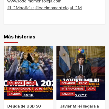
www.lodelmomentoloja.com
#LDMnoticias
#lodelmomentolojaLDM
Más historias
ECUADOR
INICIO
ECUADOR
INICIO
INTERNACIONAL
LOJA
INTERNACIONAL
LOJA
ZAMORA
ZAMORA
Deuda de USD 50
Javier Milei llegará a