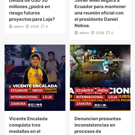
Deuda de USD 50
Javier Milei llegará a
millones ¿podrá en
Ecuador para mantener
riesgo futuros
una reunión oficial con
proyectos para Loja?
el presidente Daniel
Noboa.
admin
2026
0
admin
2026
0
ECUADOR
INICIO
ECUADOR
INICIO
INTERNACIONAL
LOJA
INTERNACIONAL
LOJA
ZAMORA
ZAMORA
Vicente Encalada
Denuncian presuntas
conquista tres
inconsistencias en
medallas en el
procesos de