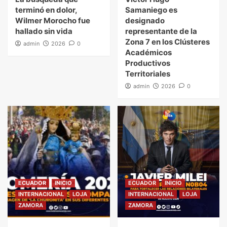
terminó en dolor,
Samaniego es
Wilmer Morocho fue
designado
hallado sin vida
representante de la
Zona 7 en los Clústeres
admin
2026
0
Académicos
Productivos
Territoriales
admin
2026
0
ECUADOR
INICIO
ECUADOR
INICIO
INTERNACIONAL
LOJA
INTERNACIONAL
LOJA
ZAMORA
ZAMORA