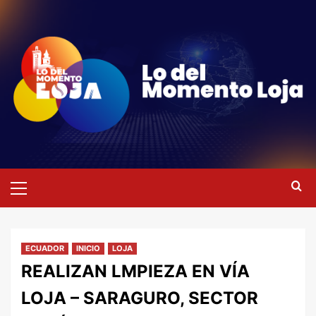
Saltar
al
contenido
Menú
primario
ECUADOR
INICIO
LOJA
REALIZAN LMPIEZA EN VÍA
LOJA – SARAGURO, SECTOR