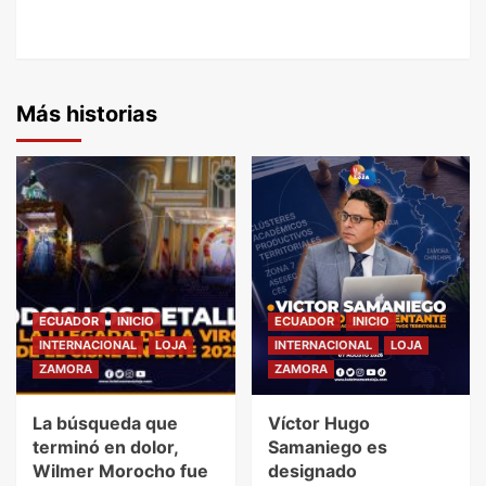
Más historias
ECUADOR
INICIO
ECUADOR
INICIO
INTERNACIONAL
LOJA
INTERNACIONAL
LOJA
ZAMORA
ZAMORA
La búsqueda que
Víctor Hugo
terminó en dolor,
Samaniego es
Wilmer Morocho fue
designado