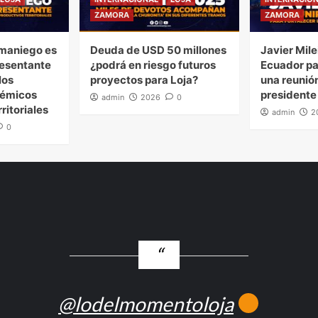
ZAMORA
ZAMORA
maniego es
Deuda de USD 50 millones
Javier Mile
esentante
¿podrá en riesgo futuros
Ecuador pa
los
proyectos para Loja?
una reunión
démicos
presidente
admin
2026
0
ritoriales
admin
2
0
@lodelmomentoloja