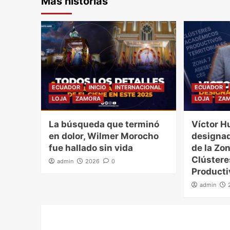
Más historias
ECUADOR
INICIO
INTERNACIONAL
ECUADOR
LOJA
ZAMORA
LOJA
ZA
La búsqueda que terminó
Víctor H
en dolor, Wilmer Morocho
designad
fue hallado sin vida
de la Zon
Clúster
admin
2026
0
Producti
admin