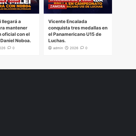
ZAMORA
i llegará a
Vicente Encalada
ra mantener
conquista tres medallas en
 oficial con el
el Panamericano U15 de
 Daniel Noboa.
Luchas.
026
0
admin
2026
0