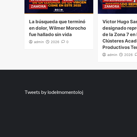
ZAMORA
ZAMORA
La búsqueda que terminó
Víctor Hugo Sa
en dolor, Wilmer Morocho
designado repr
fue hallado sin vida
de la Zona 7 en 
Clústeres Aca
admin
2026
0
Productivos Ter
admin
2026
Tweets by lodelmomentoloj