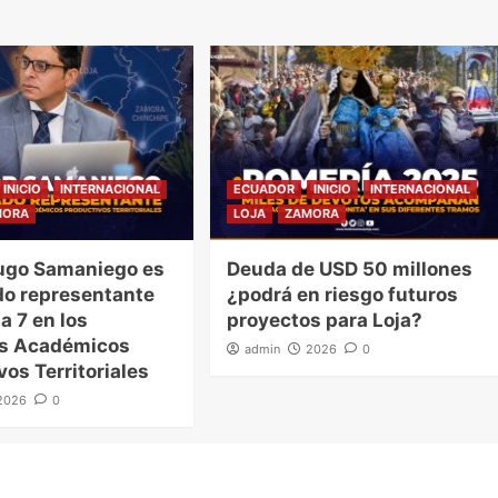
INICIO
INTERNACIONAL
ECUADOR
INICIO
INTERNACIONAL
MORA
LOJA
ZAMORA
ugo Samaniego es
Deuda de USD 50 millones
o representante
¿podrá en riesgo futuros
a 7 en los
proyectos para Loja?
es Académicos
admin
2026
0
vos Territoriales
2026
0