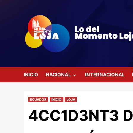
Saltar
al
contenido
INICIO
NACIONAL
INTERNACIONAL
ECUADOR
INICIO
LOJA
4CC1D3NT3 D