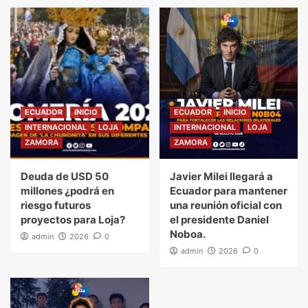
ECUADOR
INICIO
ECUADOR
INICIO
INTERNACIONAL
LOJA
INTERNACIONAL
LOJA
ZAMORA
ZAMORA
Deuda de USD 50
Javier Milei llegará a
millones ¿podrá en
Ecuador para mantener
riesgo futuros
una reunión oficial con
proyectos para Loja?
el presidente Daniel
Noboa.
admin
2026
0
admin
2026
0