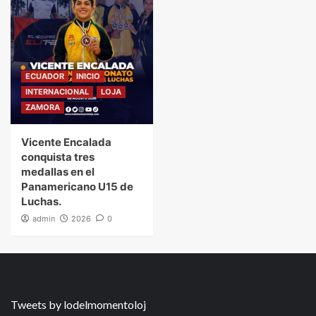
ECUADOR
INICIO
INTERNACIONAL
LOJA
ZAMORA
Vicente Encalada
conquista tres
medallas en el
Panamericano U15 de
Luchas.
admin
2026
0
Tweets by lodelmomentoloj