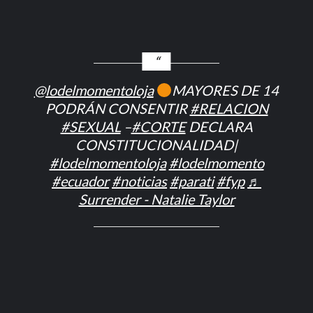
@lodelmomentoloja
MAYORES DE 14
PODRÁN CONSENTIR
#RELACION
#SEXUAL
–
#CORTE
DECLARA
CONSTITUCIONALIDAD|
#lodelmomentoloja
#lodelmomento
#ecuador
#noticias
#parati
#fyp
♬
Surrender - Natalie Taylor