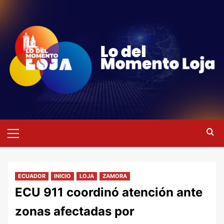
Saltar
al
contenido
Menú
primario
ECUADOR
INICIO
LOJA
ZAMORA
ECU 911 coordinó atención ante
zonas afectadas por