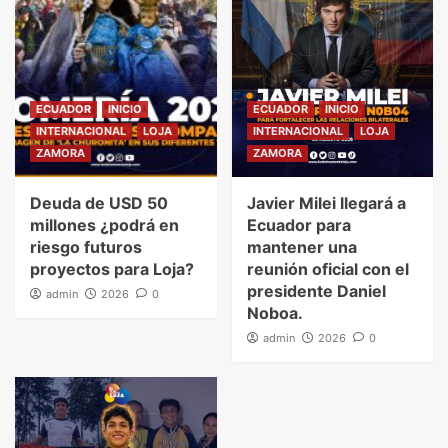
ECUADOR
INICIO
ECUADOR
INICIO
INTERNACIONAL
LOJA
INTERNACIONAL
LOJA
ZAMORA
ZAMORA
Deuda de USD 50
Javier Milei llegará a
millones ¿podrá en
Ecuador para
riesgo futuros
mantener una
proyectos para Loja?
reunión oficial con el
presidente Daniel
admin
2026
0
Noboa.
admin
2026
0