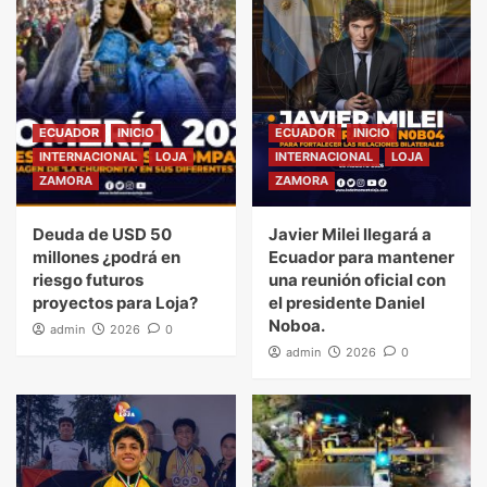
ECUADOR
INICIO
ECUADOR
INICIO
INTERNACIONAL
LOJA
INTERNACIONAL
LOJA
ZAMORA
ZAMORA
Deuda de USD 50
Javier Milei llegará a
millones ¿podrá en
Ecuador para mantener
riesgo futuros
una reunión oficial con
proyectos para Loja?
el presidente Daniel
Noboa.
admin
2026
0
admin
2026
0