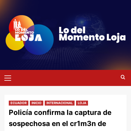
Saltar
al
contenido
Menú
primario
ECUADOR
INICIO
INTERNACIONAL
LOJA
Policía confirma la captura de
sospechosa en el cr1m3n de