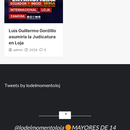
ECUADOR
INICIO
INTERNACIONAL
LOJA
ZAMORA
Luis Guillermo Gordillo
asumiría la Judicatura
en Loja
admin
2026
0
Tweets by lodelmomentoloj
@lodelmomentoloja
MAYORES DE 14