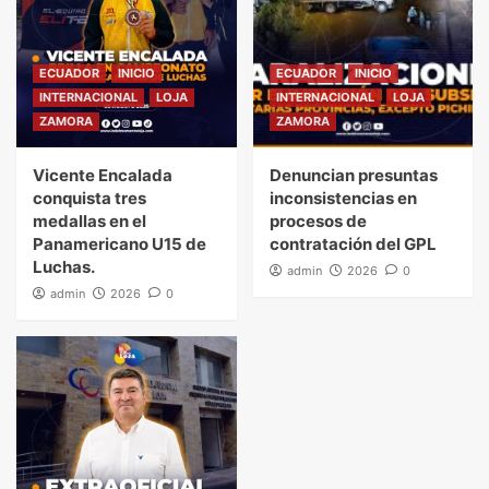
ECUADOR
INICIO
ECUADOR
INICIO
INTERNACIONAL
LOJA
INTERNACIONAL
LOJA
ZAMORA
ZAMORA
Vicente Encalada
Denuncian presuntas
conquista tres
inconsistencias en
medallas en el
procesos de
Panamericano U15 de
contratación del GPL
Luchas.
admin
2026
0
admin
2026
0