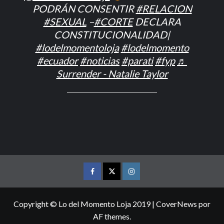
PODRÁN CONSENTIR
#RELACION
#SEXUAL
–
#CORTE
DECLARA
CONSTITUCIONALIDAD|
#lodelmomentoloja
#lodelmomento
#ecuador
#noticias
#parati
#fyp
♬
Surrender - Natalie Taylor
FACEBOOK
TWITTER
INSTAGRAM
Copyright © Lo del Momento Loja 2019
|
CoverNews
por
AF themes.