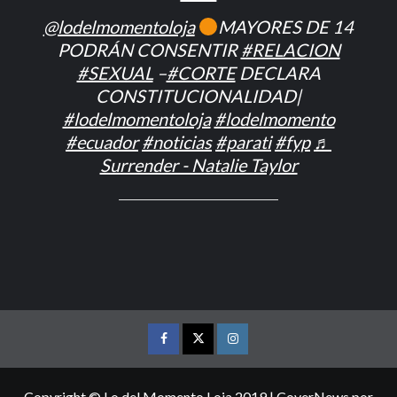
@lodelmomentoloja
MAYORES DE 14
PODRÁN CONSENTIR
#RELACION
#SEXUAL
–
#CORTE
DECLARA
CONSTITUCIONALIDAD|
#lodelmomentoloja
#lodelmomento
#ecuador
#noticias
#parati
#fyp
♬
Surrender - Natalie Taylor
FACEBOOK
TWITTER
INSTAGRAM
Copyright © Lo del Momento Loja 2019
|
CoverNews
por