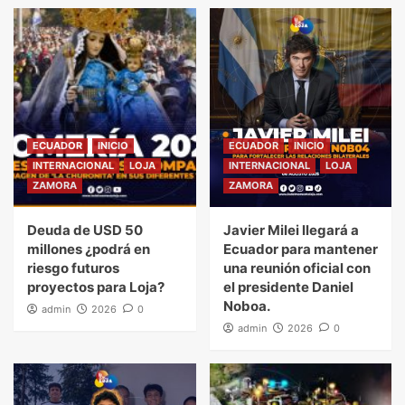
ECUADOR
INICIO
ECUADOR
INICIO
INTERNACIONAL
LOJA
INTERNACIONAL
LOJA
ZAMORA
ZAMORA
Deuda de USD 50
Javier Milei llegará a
millones ¿podrá en
Ecuador para mantener
riesgo futuros
una reunión oficial con
proyectos para Loja?
el presidente Daniel
Noboa.
admin
2026
0
admin
2026
0