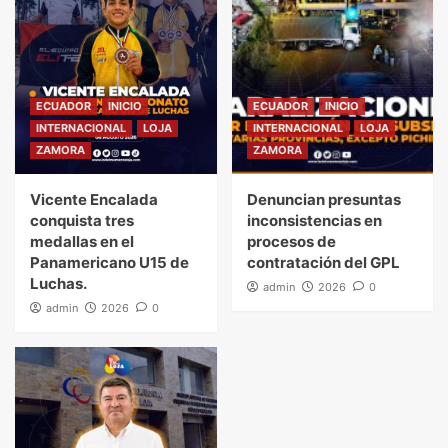
ECUADOR
INICIO
ECUADOR
INICIO
INTERNACIONAL
LOJA
INTERNACIONAL
LOJA
ZAMORA
ZAMORA
Vicente Encalada
Denuncian presuntas
conquista tres
inconsistencias en
medallas en el
procesos de
Panamericano U15 de
contratación del GPL
Luchas.
admin
2026
0
admin
2026
0