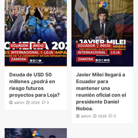
ECUADOR
INICIO
ECUADOR
INICIO
INTERNACIONAL
LOJA
INTERNACIONAL
LOJA
ZAMORA
ZAMORA
Deuda de USD 50
Javier Milei llegará a
millones ¿podrá en
Ecuador para
riesgo futuros
mantener una
proyectos para Loja?
reunión oficial con el
presidente Daniel
admin
2026
0
Noboa.
admin
2026
0