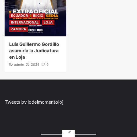
ECUADOR
INICIO
INTERNACIONAL
LOJA
ZAMORA
Luis Guillermo Gordillo
asumiría la Judicatura
en Loja
admin
2026
0
Tweets by lodelmomentoloj