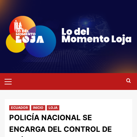
Saltar
al
contenido
Menú
primario
ECUADOR
INICIO
LOJA
POLICÍA NACIONAL SE
ENCARGA DEL CONTROL DE