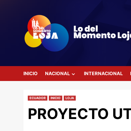
Saltar
al
contenido
INICIO
NACIONAL
INTERNACIONAL
ECUADOR
INICIO
LOJA
PROYECTO UT