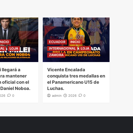
INICIO
ECUADOR
INICIO
NAL
LOJA
INTERNACIONAL
LOJA
ZAMORA
i llegará a
Vicente Encalada
ra mantener
conquista tres medallas en
 oficial con el
el Panamericano U15 de
 Daniel Noboa.
Luchas.
026
0
admin
2026
0