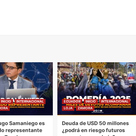
INICIO
INTERNACIONAL
ECUADOR
INICIO
INTERNACIONAL
MORA
LOJA
ZAMORA
ugo Samaniego es
Deuda de USD 50 millones
o representante
¿podrá en riesgo futuros