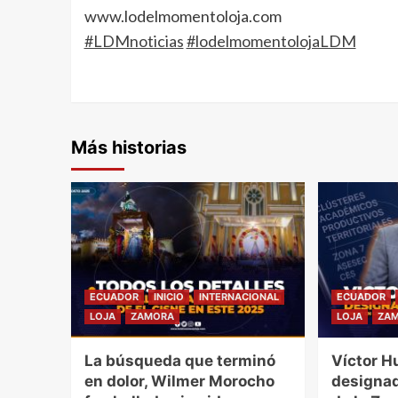
www.lodelmomentoloja.com
#LDMnoticias
#lodelmomentolojaLDM
Más historias
ECUADOR
INICIO
INTERNACIONAL
ECUADOR
LOJA
ZAMORA
LOJA
ZA
La búsqueda que terminó
Víctor H
en dolor, Wilmer Morocho
designad