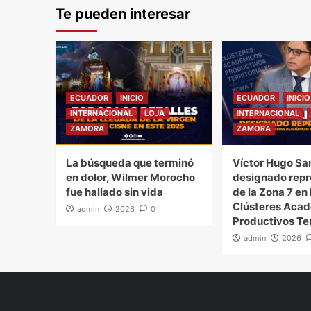
Te pueden interesar
ECUADOR
INICIO
ECUADOR
INICIO
INTERNACIONAL
LOJA
INTERNACIONAL
ZAMORA
ZAMORA
La búsqueda que terminó
Víctor Hugo Sa
en dolor, Wilmer Morocho
designado repr
fue hallado sin vida
de la Zona 7 en 
Clústeres Aca
admin
2026
0
Productivos Ter
admin
2026