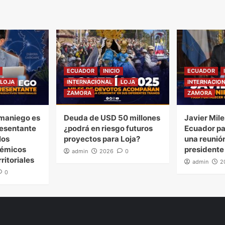
ECUADOR
INICIO
ECUADOR
LOJA
INTERNACIONAL
LOJA
INTERNACIO
ZAMORA
ZAMORA
maniego es
Deuda de USD 50 millones
Javier Mile
esentante
¿podrá en riesgo futuros
Ecuador pa
los
proyectos para Loja?
una reunión
démicos
presidente
admin
2026
0
ritoriales
admin
2
0