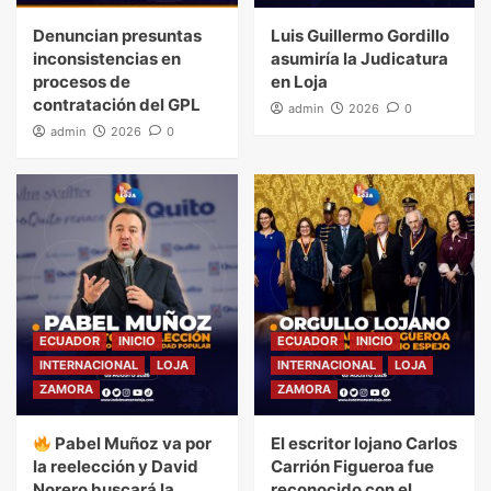
Denuncian presuntas
Luis Guillermo Gordillo
inconsistencias en
asumiría la Judicatura
procesos de
en Loja
contratación del GPL
admin
2026
0
admin
2026
0
ECUADOR
INICIO
ECUADOR
INICIO
INTERNACIONAL
LOJA
INTERNACIONAL
LOJA
ZAMORA
ZAMORA
Pabel Muñoz va por
El escritor lojano Carlos
la reelección y David
Carrión Figueroa fue
Norero buscará la
reconocido con el