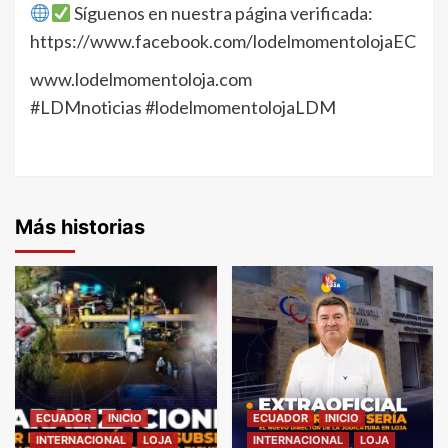
Síguenos en nuestra página verificada:
https://www.facebook.com/lodelmomentolojaEC
www.lodelmomentoloja.com
#LDMnoticias #lodelmomentolojaLDM
Más historias
ECUADOR
INICIO
ECUADOR
INICIO
INTERNACIONAL
LOJA
INTERNACIONAL
LOJA