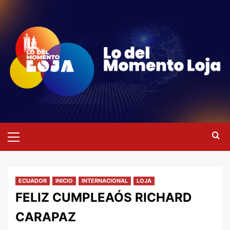
Saltar
al
contenido
Menú
primario
ECUADOR
INICIO
INTERNACIONAL
LOJA
FELIZ CUMPLEAÓS RICHARD
CARAPAZ