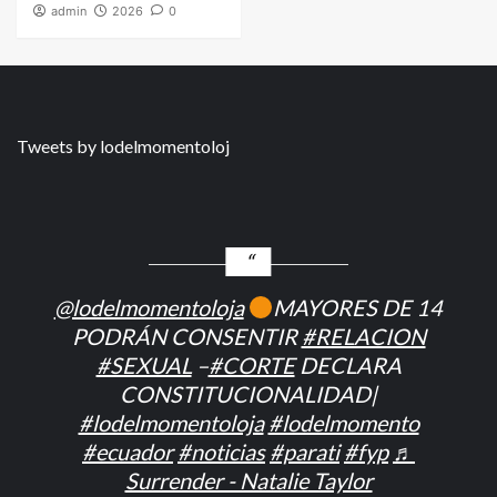
admin
2026
0
Tweets by lodelmomentoloj
@lodelmomentoloja
MAYORES DE 14
PODRÁN CONSENTIR
#RELACION
#SEXUAL
–
#CORTE
DECLARA
CONSTITUCIONALIDAD|
#lodelmomentoloja
#lodelmomento
#ecuador
#noticias
#parati
#fyp
♬
Surrender - Natalie Taylor