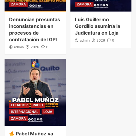
ZAMORA
ZAMORA
Denuncian presuntas
Luis Guillermo
inconsistencias en
Gordillo asumiría la
procesos de
Judicatura en Loja
contratación del GPL
admin
2026
0
admin
2026
0
ECUADOR
INICIO
INTERNACIONAL
LOJA
ZAMORA
Pabel Muñoz va