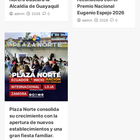
Alcaldía de Guayaquil
Premio Nacional
Eugenio Espejo 2026
admin
2026
0
admin
2026
0
ECUADOR
INICIO
INTERNACIONAL
LOJA
ZAMORA
Plaza Norte consolida
su crecimiento con la
apertura de nuevos
establecimientos y una
gran fiesta familiar.