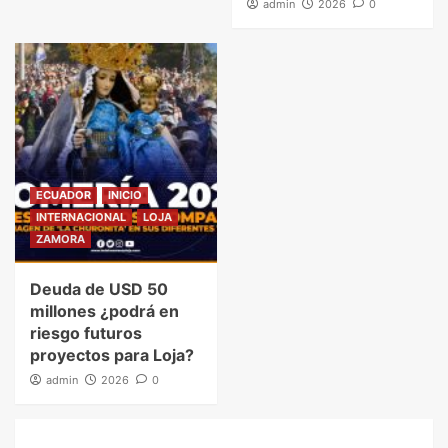
admin
2026
0
ECUADOR
INICIO
INTERNACIONAL
LOJA
ZAMORA
Deuda de USD 50
millones ¿podrá en
riesgo futuros
proyectos para Loja?
admin
2026
0