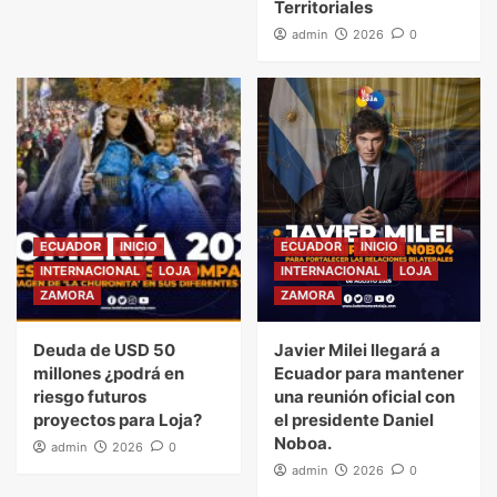
Territoriales
admin
2026
0
ECUADOR
INICIO
ECUADOR
INICIO
INTERNACIONAL
LOJA
INTERNACIONAL
LOJA
ZAMORA
ZAMORA
Deuda de USD 50
Javier Milei llegará a
millones ¿podrá en
Ecuador para mantener
riesgo futuros
una reunión oficial con
proyectos para Loja?
el presidente Daniel
Noboa.
admin
2026
0
admin
2026
0