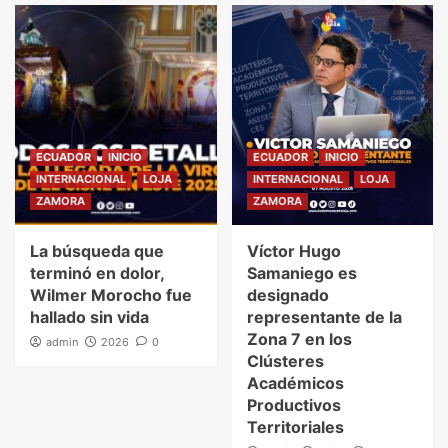
ECUADOR
INICIO
ECUADOR
INICIO
INTERNACIONAL
LOJA
INTERNACIONAL
LOJA
ZAMORA
ZAMORA
La búsqueda que
Víctor Hugo
terminó en dolor,
Samaniego es
Wilmer Morocho fue
designado
hallado sin vida
representante de la
Zona 7 en los
admin
2026
0
Clústeres
Académicos
Productivos
Territoriales