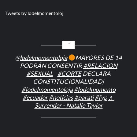
Tweets by lodelmomentoloj
@lodelmomentoloja
MAYORES DE 14
PODRÁN CONSENTIR
#RELACION
#SEXUAL
–
#CORTE
DECLARA
CONSTITUCIONALIDAD|
#lodelmomentoloja
#lodelmomento
#ecuador
#noticias
#parati
#fyp
♬
Surrender - Natalie Taylor