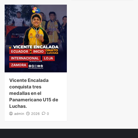
ECUADOR
INICIO
INTERNACIONAL
LOJA
ZAMORA
Vicente Encalada
conquista tres
medallas en el
Panamericano U15 de
Luchas.
admin
2026
0