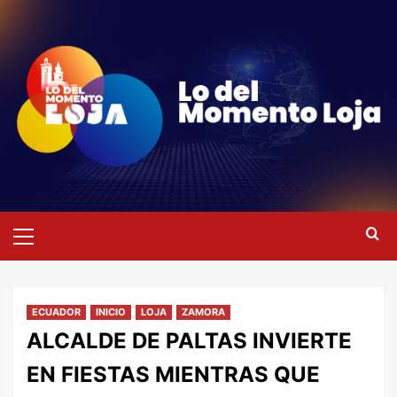
Saltar
al
contenido
Menú
primario
ECUADOR
INICIO
LOJA
ZAMORA
ALCALDE DE PALTAS INVIERTE
EN FIESTAS MIENTRAS QUE