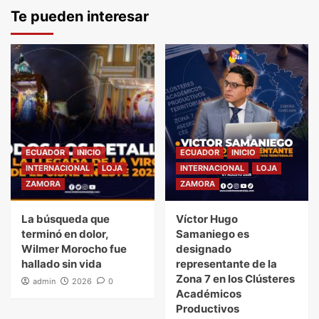
Te pueden interesar
ECUADOR
INICIO
ECUADOR
INICIO
INTERNACIONAL
LOJA
INTERNACIONAL
LOJA
ZAMORA
ZAMORA
La búsqueda que
Víctor Hugo
terminó en dolor,
Samaniego es
Wilmer Morocho fue
designado
hallado sin vida
representante de la
Zona 7 en los Clústeres
admin
2026
0
Académicos
Productivos