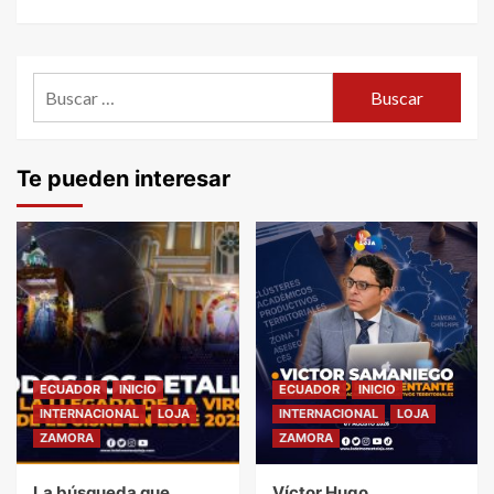
Buscar:
Te pueden interesar
ECUADOR
INICIO
ECUADOR
INICIO
INTERNACIONAL
LOJA
INTERNACIONAL
LOJA
ZAMORA
ZAMORA
La búsqueda que
Víctor Hugo