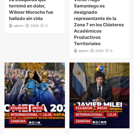
terminó en dolor,
Samaniego es
Wilmer Morocho fue
designado
hallado sin vida
representante de la
Zona 7 en los Clústeres
admin
2026
0
Académicos
Productivos
Territoriales
admin
2026
0
ECUADOR
INICIO
ECUADOR
INICIO
INTERNACIONAL
LOJA
INTERNACIONAL
LOJA
ZAMORA
ZAMORA