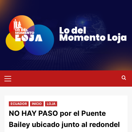
Saltar
al
contenido
Menú
primario
ECUADOR
INICIO
LOJA
NO HAY PASO por el Puente
Bailey ubicado junto al redondel