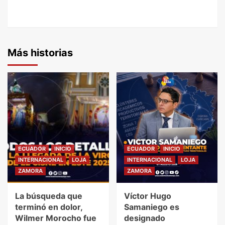
Más historias
ECUADOR
INICIO
ECUADOR
INICIO
INTERNACIONAL
LOJA
INTERNACIONAL
LOJA
ZAMORA
ZAMORA
La búsqueda que
Víctor Hugo
terminó en dolor,
Samaniego es
Wilmer Morocho fue
designado