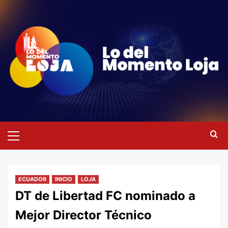
Saltar
al
contenido
Menú
primario
ECUADOR
INICIO
LOJA
DT de Libertad FC nominado a
Mejor Director Técnico