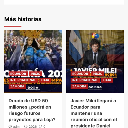
Más historias
ECUADOR
INICIO
ECUADOR
INICIO
INTERNACIONAL
LOJA
INTERNACIONAL
LOJA
ZAMORA
ZAMORA
Deuda de USD 50
Javier Milei llegará a
millones ¿podrá en
Ecuador para
riesgo futuros
mantener una
proyectos para Loja?
reunión oficial con el
presidente Daniel
admin
2026
0