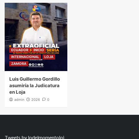
ECUADOR
INICIO
INTERNACIONAL
LOJA
ZAMORA
Luis Guillermo Gordillo
asumiría la Judicatura
en Loja
admin
2026
0
Tweets by lodelmomentoloj