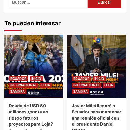
Te pueden interesar
ECUADOR
INICIO
ECUADOR
INICIO
INTERNACIONAL
LOJA
INTERNACIONAL
LOJA
ZAMORA
ZAMORA
Deuda de USD 50
Javier Milei llegará a
millones ¿podrá en
Ecuador para mantener
riesgo futuros
una reunión oficial con
proyectos para Loja?
el presidente Daniel