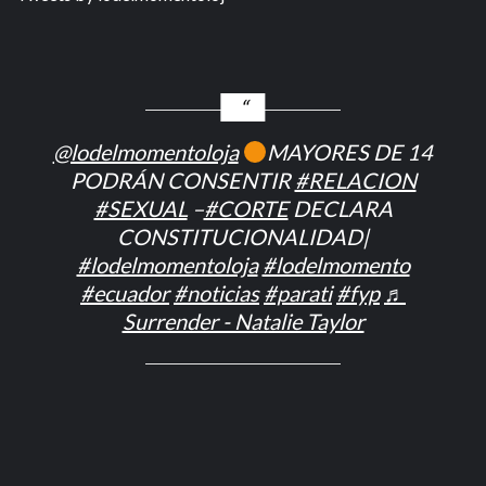
@lodelmomentoloja
MAYORES DE 14
PODRÁN CONSENTIR
#RELACION
#SEXUAL
–
#CORTE
DECLARA
CONSTITUCIONALIDAD|
#lodelmomentoloja
#lodelmomento
#ecuador
#noticias
#parati
#fyp
♬
Surrender - Natalie Taylor