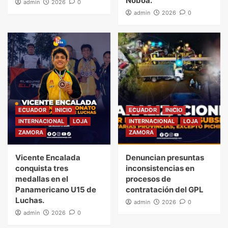
Noboa.
admin
2026
0
admin
2026
0
ECUADOR
INICIO
ECUADOR
INICIO
INTERNACIONAL
LOJA
INTERNACIONAL
LOJA
ZAMORA
ZAMORA
Vicente Encalada
Denuncian presuntas
conquista tres
inconsistencias en
medallas en el
procesos de
Panamericano U15 de
contratación del GPL
Luchas.
admin
2026
0
admin
2026
0