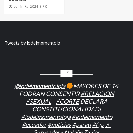
admin
2026
0
Tweets by lodelmomentoloj
@lodelmomentoloja
MAYORES DE 14
PODRÁN CONSENTIR
#RELACION
#SEXUAL
–
#CORTE
DECLARA
CONSTITUCIONALIDAD|
#lodelmomentoloja
#lodelmomento
#ecuador
#noticias
#parati
#fyp
♬
Surrender - Natalie Taylor