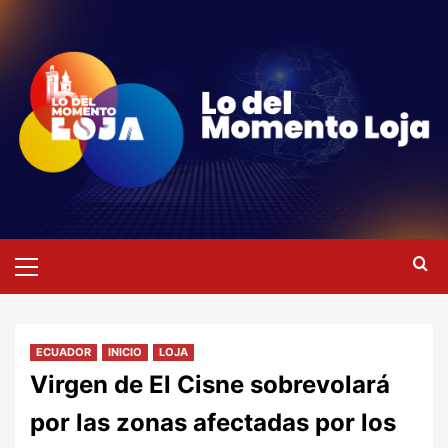
Saltar
al
contenido
Menú
primario
ECUADOR
INICIO
LOJA
Virgen de El Cisne sobrevolará
por las zonas afectadas por los