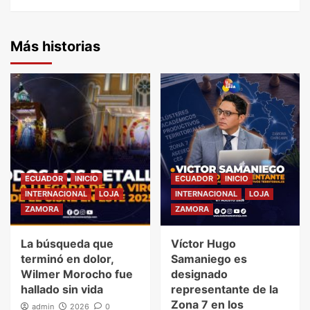
Más historias
ECUADOR
INICIO
ECUADOR
INICIO
INTERNACIONAL
LOJA
INTERNACIONAL
LOJA
ZAMORA
ZAMORA
La búsqueda que
Víctor Hugo
terminó en dolor,
Samaniego es
Wilmer Morocho fue
designado
hallado sin vida
representante de la
Zona 7 en los
admin
2026
0