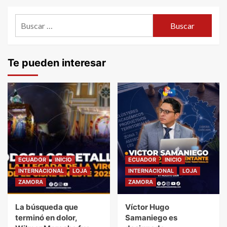
Buscar:
Te pueden interesar
ECUADOR
INICIO
ECUADOR
INICIO
INTERNACIONAL
LOJA
INTERNACIONAL
LOJA
ZAMORA
ZAMORA
La búsqueda que
Víctor Hugo
terminó en dolor,
Samaniego es