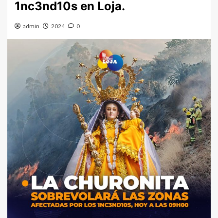
1nc3nd10s en Loja.
admin
2024
0