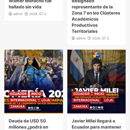
Wilmer Morocho fue
designado
hallado sin vida
representante de la
Zona 7 en los Clústeres
admin
2026
0
Académicos
Productivos
Territoriales
admin
2026
0
ECUADOR
INICIO
ECUADOR
INICIO
INTERNACIONAL
LOJA
INTERNACIONAL
LOJA
ZAMORA
ZAMORA
Deuda de USD 50
Javier Milei llegará a
millones ¿podrá en
Ecuador para mantener