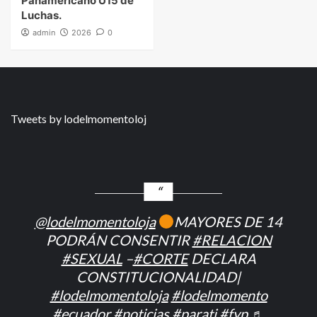
Panamericano U15 de
Luchas.
admin
2026
0
Tweets by lodelmomentoloj
@lodelmomentoloja
MAYORES DE 14
PODRÁN CONSENTIR
#RELACION
#SEXUAL
–
#CORTE
DECLARA
CONSTITUCIONALIDAD|
#lodelmomentoloja
#lodelmomento
#ecuador
#noticias
#parati
#fyp
♬