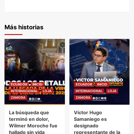
Más historias
ECUADOR
INICIO
ECUADOR
INICIO
INTERNACIONAL
LOJA
INTERNACIONAL
LOJA
ZAMORA
ZAMORA
La búsqueda que
Víctor Hugo
terminó en dolor,
Samaniego es
Wilmer Morocho fue
designado
hallado sin vida
representante de la