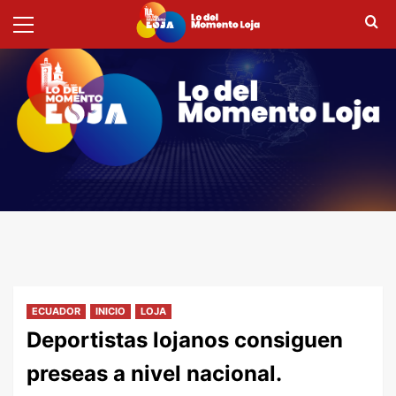
Menú
Saltar
primario
al
contenido
ECUADOR
INICIO
LOJA
Deportistas lojanos consiguen
preseas a nivel nacional.