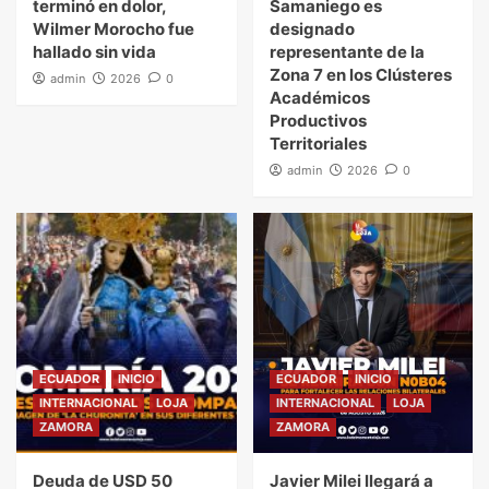
terminó en dolor,
Samaniego es
Wilmer Morocho fue
designado
hallado sin vida
representante de la
Zona 7 en los Clústeres
admin
2026
0
Académicos
Productivos
Territoriales
admin
2026
0
ECUADOR
INICIO
ECUADOR
INICIO
INTERNACIONAL
LOJA
INTERNACIONAL
LOJA
ZAMORA
ZAMORA
Deuda de USD 50
Javier Milei llegará a