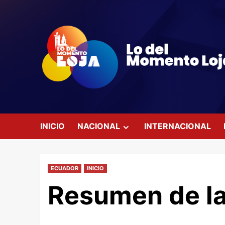
Saltar
al
contenido
INICIO
NACIONAL
INTERNACIONAL
ECUADOR
INICIO
Resumen de la