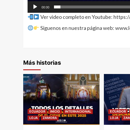
00:00
Ver video completo en Youtube: https:
Síguenos en nuestra página web: www.
Más historias
ECUADOR
INICIO
INTERNACIONAL
ECUADOR
LOJA
ZAMORA
LOJA
ZA