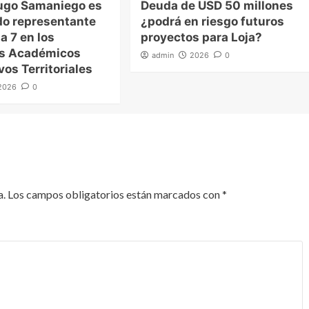
ugo Samaniego es
Deuda de USD 50 millones
o representante
¿podrá en riesgo futuros
a 7 en los
proyectos para Loja?
es Académicos
admin
2026
0
vos Territoriales
2026
0
a.
Los campos obligatorios están marcados con
*