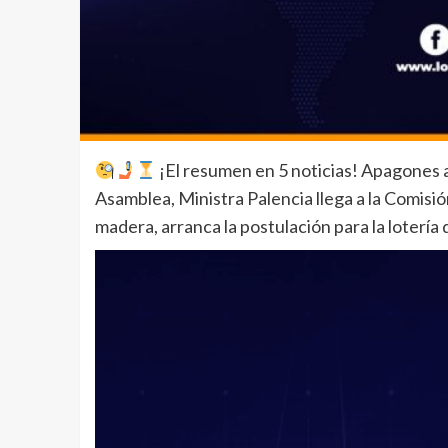
¡El resumen en 5 noticias! Apagones a
Asamblea, Ministra Palencia llega a la Comisió
madera, arranca la postulación para la lotería d
Reproductor
de
vídeo