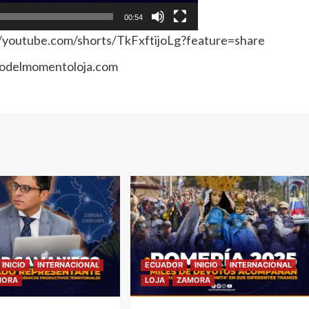
00:54
//youtube.com/shorts/TkFxftijoLg?feature=share
lodelmomentoloja.com
INICIO
INTERNACIONAL
ECUADOR
INICIO
INTERNACIONAL
MORA
LOJA
ZAMORA