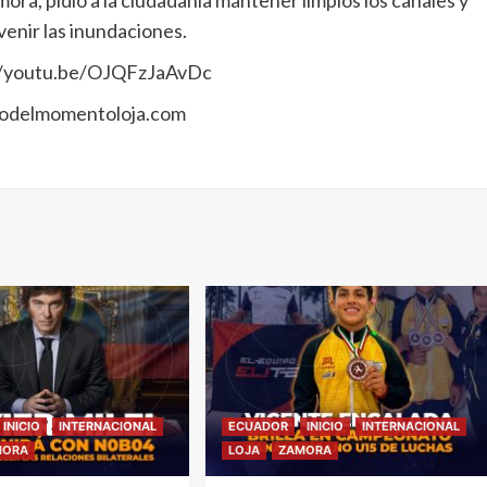
mora, pidió a la ciudadanía mantener limpios los canales y
evenir las inundaciones.
://youtu.be/OJQFzJaAvDc
lodelmomentoloja.com
INICIO
INTERNACIONAL
ECUADOR
INICIO
INTERNACIONAL
MORA
LOJA
ZAMORA