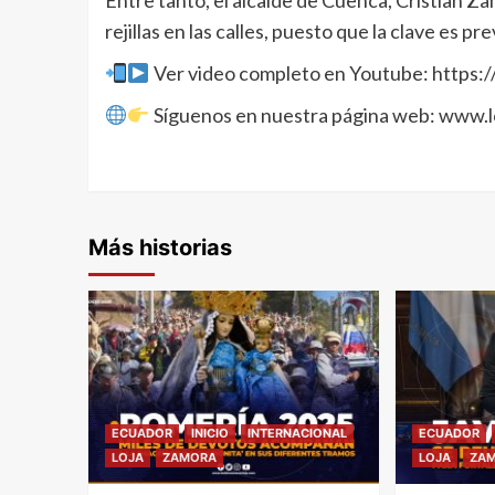
Entre tanto, el alcalde de Cuenca, Cristian Za
rejillas en las calles, puesto que la clave es pr
Ver video completo en Youtube: https
Síguenos en nuestra página web: www.
Más historias
ECUADOR
INICIO
INTERNACIONAL
ECUADOR
LOJA
ZAMORA
LOJA
ZA