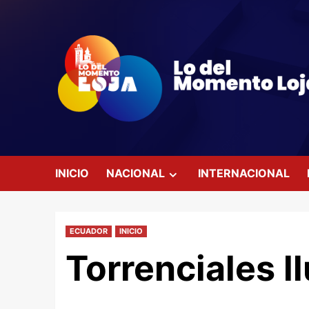
Saltar
al
contenido
INICIO
NACIONAL
INTERNACIONAL
ECUADOR
INICIO
Torrenciales l