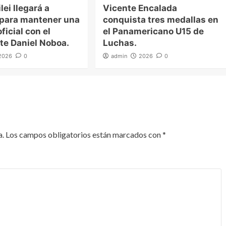
lei llegará a
Vicente Encalada
 para mantener una
conquista tres medallas en
ficial con el
el Panamericano U15 de
te Daniel Noboa.
Luchas.
2026
0
admin
2026
0
a.
Los campos obligatorios están marcados con
*