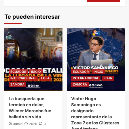
Te pueden interesar
ECUADOR
INICIO
ECUADOR
INICIO
INTERNACIONAL
LOJA
INTERNACIONAL
LOJA
ZAMORA
ZAMORA
La búsqueda que
Víctor Hugo
terminó en dolor,
Samaniego es
Wilmer Morocho fue
designado
hallado sin vida
representante de la
Zona 7 en los Clústeres
admin
2026
0
Académicos