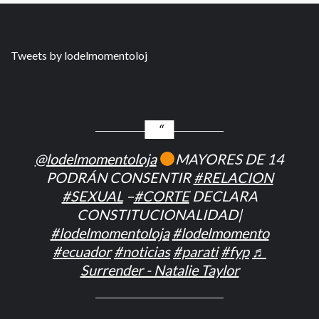
Tweets by lodelmomentoloj
@lodelmomentoloja
MAYORES DE 14
PODRÁN CONSENTIR
#RELACION
#SEXUAL
–
#CORTE
DECLARA
CONSTITUCIONALIDAD|
#lodelmomentoloja
#lodelmomento
#ecuador
#noticias
#parati
#fyp
♬
Surrender - Natalie Taylor