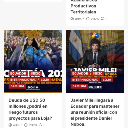
Productivos
Territoriales
admin
2026
0
ECUADOR
INICIO
ECUADOR
INICIO
INTERNACIONAL
LOJA
INTERNACIONAL
LOJA
ZAMORA
ZAMORA
Deuda de USD 50
Javier Milei llegará a
millones ¿podrá en
Ecuador para mantener
riesgo futuros
una reunión oficial con
proyectos para Loja?
el presidente Daniel
Noboa.
admin
2026
0