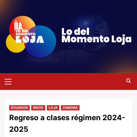
Saltar
al
contenido
Menú
primario
ECUADOR
INICIO
LOJA
ZAMORA
Regreso a clases régimen 2024-
2025