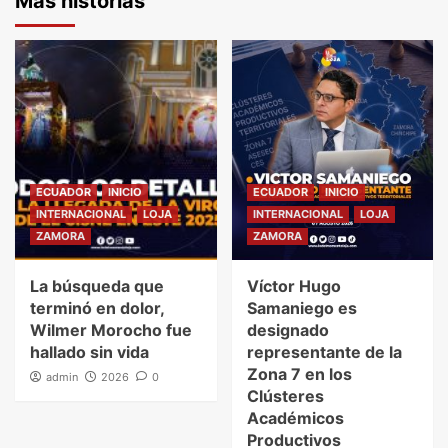
Más historias
ECUADOR
INICIO
ECUADOR
INICIO
INTERNACIONAL
LOJA
INTERNACIONAL
LOJA
ZAMORA
ZAMORA
La búsqueda que
Víctor Hugo
terminó en dolor,
Samaniego es
Wilmer Morocho fue
designado
hallado sin vida
representante de la
Zona 7 en los
admin
2026
0
Clústeres
Académicos
Productivos