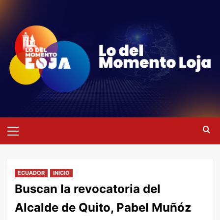
Saltar
al
contenido
Menú
primario
ECUADOR
INICIO
Buscan la revocatoria del
Alcalde de Quito, Pabel Muñóz