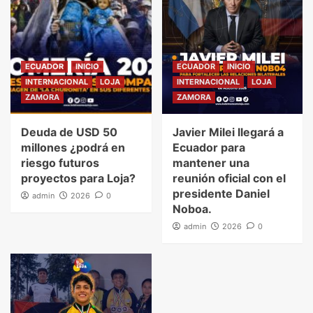
ECUADOR
INICIO
ECUADOR
INICIO
INTERNACIONAL
LOJA
INTERNACIONAL
LOJA
ZAMORA
ZAMORA
Deuda de USD 50
Javier Milei llegará a
millones ¿podrá en
Ecuador para
riesgo futuros
mantener una
proyectos para Loja?
reunión oficial con el
presidente Daniel
admin
2026
0
Noboa.
admin
2026
0