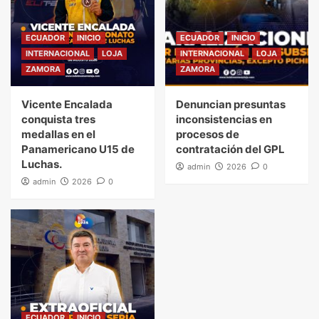
ECUADOR
INICIO
ECUADOR
INICIO
INTERNACIONAL
LOJA
INTERNACIONAL
LOJA
ZAMORA
ZAMORA
Vicente Encalada
Denuncian presuntas
conquista tres
inconsistencias en
medallas en el
procesos de
Panamericano U15 de
contratación del GPL
Luchas.
admin
2026
0
admin
2026
0
ECUADOR
INICIO