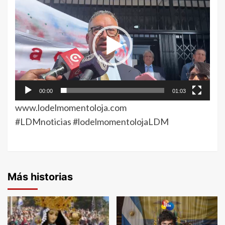
de
vídeo
00:00
01:03
www.lodelmomentoloja.com
#LDMnoticias
#lodelmomentolojaLDM
Más historias