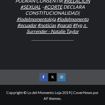
PODRÁN CONSENTIR
#RELACION
#SEXUAL
–
#CORTE
DECLARA
CONSTITUCIONALIDAD|
#lodelmomentoloja
#lodelmomento
#ecuador
#noticias
#parati
#fyp
♬
Surrender - Natalie Taylor
FACEBOOK
TWITTER
INSTAGRAM
Copyright © Lo del Momento Loja 2019
|
CoverNews
por
AF themes.