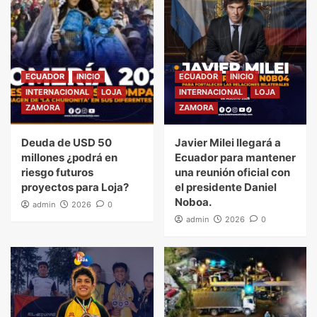
ECUADOR
INICIO
ECUADOR
INICIO
INTERNACIONAL
LOJA
INTERNACIONAL
LOJA
ZAMORA
ZAMORA
Deuda de USD 50
Javier Milei llegará a
millones ¿podrá en
Ecuador para mantener
riesgo futuros
una reunión oficial con
proyectos para Loja?
el presidente Daniel
Noboa.
admin
2026
0
admin
2026
0