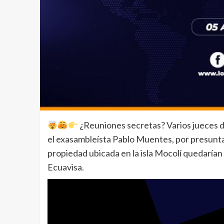
¿Reuniones secretas? Varios jueces de
el exasambleísta Pablo Muentes, por presuntas
propiedad ubicada en la isla Mocolí quedarían
Ecuavisa.
Reproductor
de
vídeo