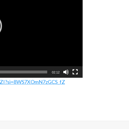
02:12
ibZI?si=8WS7XOmN7zGCS_fZ