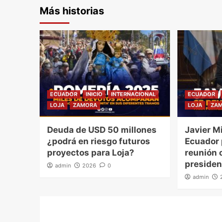
Más historias
ECUADOR
INICIO
INTERNACIONAL
ECUADOR
LOJA
ZAMORA
LOJA
ZA
Deuda de USD 50 millones
Javier Mi
¿podrá en riesgo futuros
Ecuador
proyectos para Loja?
reunión o
presiden
admin
2026
0
admin