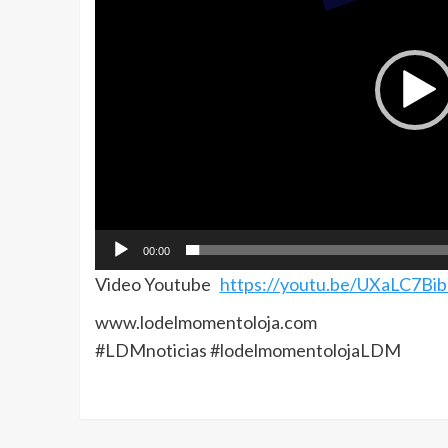
00:00
Video Youtube
https://youtu.be/UXaLC7B
www.lodelmomentoloja.com
#LDMnoticias #lodelmomentolojaLDM