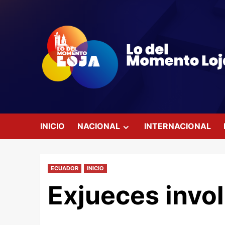
Saltar
al
contenido
INICIO
NACIONAL
INTERNACIONAL
ECUADOR
INICIO
Exjueces invo