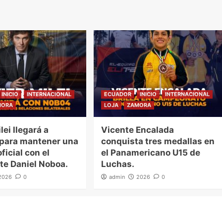
INICIO
INTERNACIONAL
ECUADOR
INICIO
INTERNACIONAL
MORA
LOJA
ZAMORA
lei llegará a
Vicente Encalada
 para mantener una
conquista tres medallas en
ficial con el
el Panamericano U15 de
te Daniel Noboa.
Luchas.
2026
0
admin
2026
0