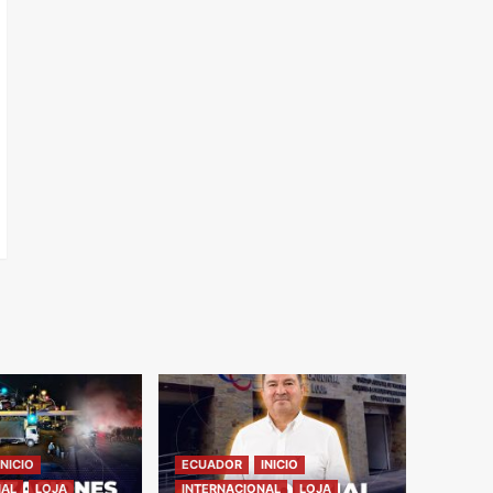
INICIO
ECUADOR
INICIO
NAL
LOJA
INTERNACIONAL
LOJA