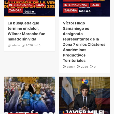
INTERNACIONAL
LOJA
INTERNACIONAL
LOJA
ZAMORA
ZAMORA
La búsqueda que
Víctor Hugo
terminó en dolor,
Samaniego es
Wilmer Morocho fue
designado
hallado sin vida
representante de la
Zona 7 en los Clústeres
admin
2026
0
Académicos
Productivos
Territoriales
admin
2026
0