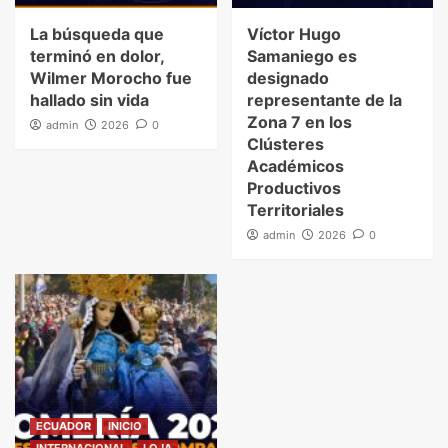
La búsqueda que
Víctor Hugo
terminó en dolor,
Samaniego es
Wilmer Morocho fue
designado
hallado sin vida
representante de la
Zona 7 en los
admin
2026
0
Clústeres
Académicos
Productivos
Territoriales
admin
2026
0
ECUADOR
INICIO