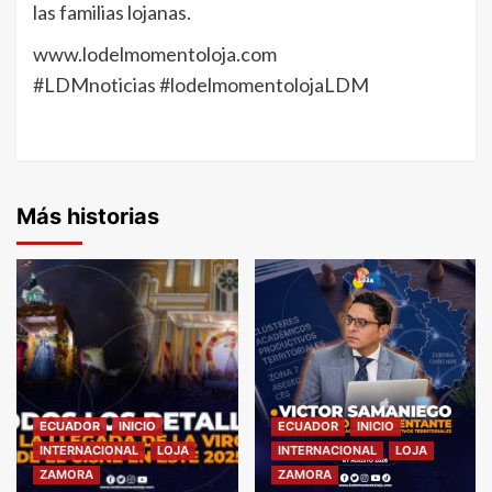
las familias lojanas.
www.lodelmomentoloja.com
#LDMnoticias #lodelmomentolojaLDM
Más historias
ECUADOR
INICIO
ECUADOR
INICIO
INTERNACIONAL
LOJA
INTERNACIONAL
LOJA
ZAMORA
ZAMORA