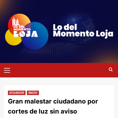
Saltar
al
contenido
Menú
primario
ECUADOR
INICIO
Gran malestar ciudadano por
cortes de luz sin aviso