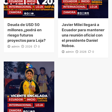
ECUADOR
INICIO
ECUADOR
INICIO
INTERNACIONAL
LOJA
INTERNACIONAL
LOJA
ZAMORA
ZAMORA
Deuda de USD 50
Javier Milei llegará a
millones ¿podrá en
Ecuador para mantener
riesgo futuros
una reunión oficial con
proyectos para Loja?
el presidente Daniel
Noboa.
admin
2026
0
admin
2026
0
ECUADOR
INICIO
INTERNACIONAL
LOJA
ZAMORA