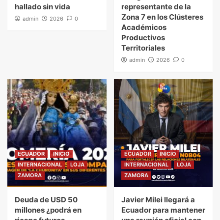
hallado sin vida
representante de la
Zona 7 en los Clústeres
admin
2026
0
Académicos
Productivos
Territoriales
admin
2026
0
ECUADOR
INICIO
ECUADOR
INICIO
INTERNACIONAL
LOJA
INTERNACIONAL
LOJA
ZAMORA
ZAMORA
Deuda de USD 50
Javier Milei llegará a
millones ¿podrá en
Ecuador para mantener