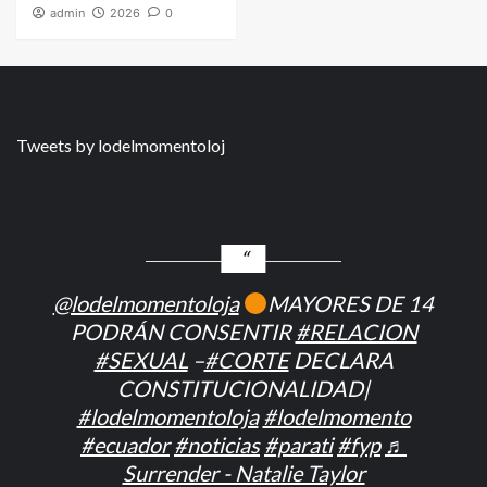
admin
2026
0
Tweets by lodelmomentoloj
@lodelmomentoloja
MAYORES DE 14
PODRÁN CONSENTIR
#RELACION
#SEXUAL
–
#CORTE
DECLARA
CONSTITUCIONALIDAD|
#lodelmomentoloja
#lodelmomento
#ecuador
#noticias
#parati
#fyp
♬
Surrender - Natalie Taylor