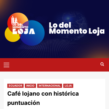
Saltar
al
contenido
Menú
primario
ECUADOR
INICIO
INTERNACIONAL
LOJA
Café lojano con histórica
puntuación