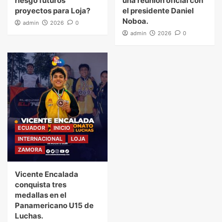
riesgo futuros
una reunión oficial con
proyectos para Loja?
el presidente Daniel
Noboa.
admin
2026
0
admin
2026
0
ECUADOR
INICIO
INTERNACIONAL
LOJA
ZAMORA
Vicente Encalada
conquista tres
medallas en el
Panamericano U15 de
Luchas.