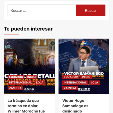
Buscar:
Te pueden interesar
ECUADOR
INICIO
ECUADOR
INICIO
INTERNACIONAL
LOJA
INTERNACIONAL
LOJA
ZAMORA
ZAMORA
La búsqueda que
Víctor Hugo
terminó en dolor,
Samaniego es
Wilmer Morocho fue
designado