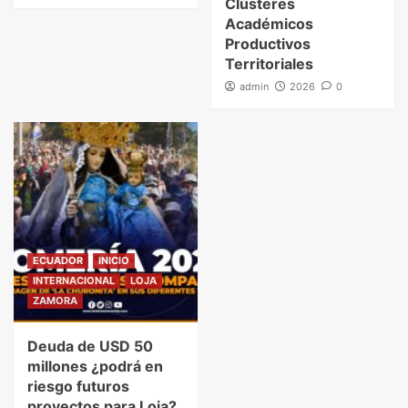
Clústeres
Académicos
Productivos
Territoriales
admin
2026
0
ECUADOR
INICIO
INTERNACIONAL
LOJA
ZAMORA
Deuda de USD 50
millones ¿podrá en
riesgo futuros
proyectos para Loja?