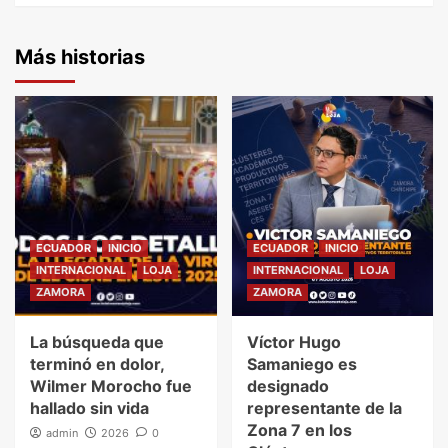
Más historias
ECUADOR
INICIO
ECUADOR
INICIO
INTERNACIONAL
LOJA
INTERNACIONAL
LOJA
ZAMORA
ZAMORA
La búsqueda que
Víctor Hugo
terminó en dolor,
Samaniego es
Wilmer Morocho fue
designado
hallado sin vida
representante de la
Zona 7 en los
admin
2026
0